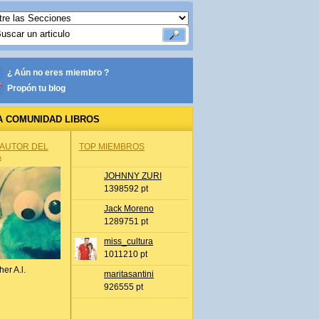
¿ Aún no eres miembro ?
Propón tu blog
A COMUNIDAD LIBROS
 AUTOR DEL
TOP MIEMBROS
A
JOHNNY ZURI
1398592 pt
Jack Moreno
1289751 pt
miss_cultura
1011210 pt
her A.l.
maritasantini
926555 pt