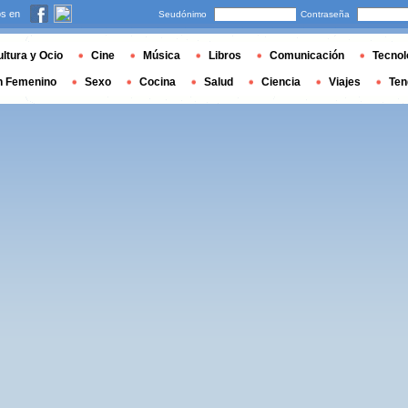
s en
Seudónimo
Contraseña
ltura y Ocio
Cine
Música
Libros
Comunicación
Tecnol
n Femenino
Sexo
Cocina
Salud
Ciencia
Viajes
Ten