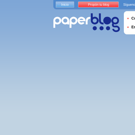
Inicio
Propón tu blog
Sígueno
Cu
E