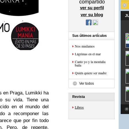
compartido
ver su perfil
ver su blog
J
Sus últimos artículos
Nos mudamos
Lágrimas en el mar
Canto yo y la montaña
baila
Quién quiere ser madre
Ver todos
s en Praga, Lumikki ha
Revista
o su vida. Tiene una
ucido en el mundo del
Libros
ado a recomponer las
arece que por fin todo
. Pero, de repente,