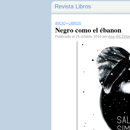
Revista Libros
INICIO
›
LIBROS
Negro como el ébanon
Publicado el 25 octubre 2016 por
Ana
@CTinta