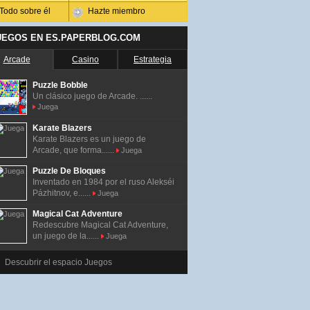
Todo sobre él
Hazte miembro
UEGOS EN ES.PAPERBLOG.COM
Arcade
Casino
Estrategia
Puzzle Bobble
Un clásico juego de Arcade. ......
Juega
Karate Blazers
Karate Blazers es un juego de
Arcade, que forma......
Juega
Puzzle De Bloques
Inventado en 1984 por el ruso Alekséi
Pázhitnov, e......
Juega
Magical Cat Adventure
Redescubre Magical Cat Adventure,
un juego de la......
Juega
Descubrir el espacio Juegos