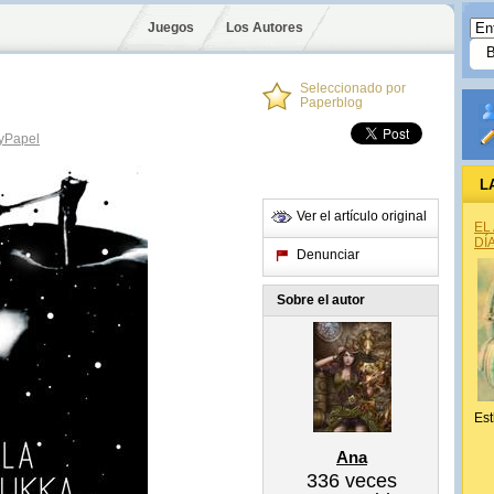
Juegos
Los Autores
Seleccionado por
Paperblog
yPapel
L
Ver el artículo original
EL
DÍ
Denunciar
Sobre el autor
Est
Ana
336
veces