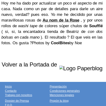
Hoy me ha dado por actualizar un poco el aspecto de mi
casa. Nada como un par de detalles para darle un aire
nuevo, verdad? pues eso. Yo me he decidido por unas
maravillosas rosas de
Au nom de la Rose
, y por unos
rollos de
washi tape
de colores súper chulos de
Soufflé
( si, si, la encantadora tienda de Beatriz de
con dos
bolsas en cada mano
). El resultado ? El que veis en las
fotos. Os gusta ?
Photos by
CoolBites
by Noe
Volver a la Portada de
Inicio
Presentación
Contacto
Condiciones generales
Trabaja con nosotros
Menciones legales
Dossier de Prensa
Propón tu blog
F.A.Q.