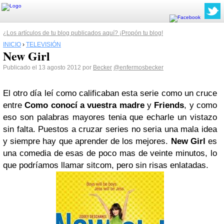
¿Los artículos de tu blog publicados aquí? ¡Propón tu blog!
INICIO
›
TELEVISIÓN
New Girl
Publicado el 13 agosto 2012 por
Becker
@enfermosbecker
El otro día leí como calificaban esta serie como un cruce
entre
Como conocí a vuestra madre
y
Friends
, y como
eso son palabras mayores tenia que echarle un vistazo
sin falta. Puestos a cruzar series no seria una mala idea
y siempre hay que aprender de los mejores.
New Girl
es
una comedia de esas de poco mas de veinte minutos, lo
que podríamos llamar sitcom, pero sin risas enlatadas.