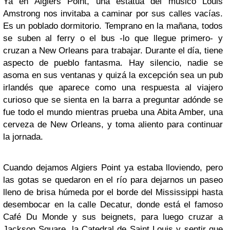
Ya en Algiers Point, una estatua del músico Louis
Amstrong nos invitaba a caminar por sus calles vacías.
Es un poblado dormitorio. Temprano en la mañana, todos
se suben al ferry o el bus -lo que llegue primero- y
cruzan a New Orleans para trabajar. Durante el día, tiene
aspecto de pueblo fantasma. Hay silencio, nadie se
asoma en sus ventanas y quizá la excepción sea un pub
irlandés que aparece como una respuesta al viajero
curioso que se sienta en la barra a preguntar adónde se
fue todo el mundo mientras prueba una Abita Amber, una
cerveza de New Orleans, y toma aliento para continuar
la jornada.
Cuando dejamos Algiers Point ya estaba lloviendo, pero
las gotas se quedaron en el río para dejarnos un paseo
lleno de brisa húmeda por el borde del Mississippi hasta
desembocar en la calle Decatur, donde está el famoso
Café Du Monde y sus beignets, para luego cruzar a
Jackson Square, la Catedral de Saint Louis y sentir que