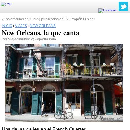
¿Los artículos de tu blog publicados aquí? ¡Propón tu blog!
INICIO
›
VIAJES
›
NEW ORLEANS
New Orleans, la que canta
Por
Viajaelmundo
@viajaelmundo
Una de las calles en el French Quarter