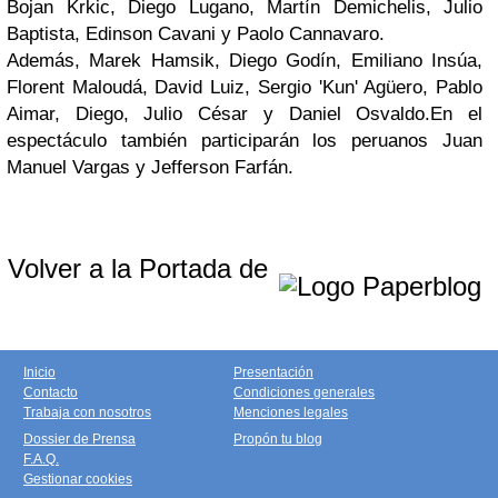
Bojan Krkic, Diego Lugano, Martín Demichelis, Julio
Baptista, Edinson Cavani y Paolo Cannavaro.
Además, Marek Hamsik, Diego Godín, Emiliano Insúa,
Florent Maloudá, David Luiz, Sergio 'Kun' Agüero, Pablo
Aimar, Diego, Julio César y Daniel Osvaldo.En el
espectáculo también participarán los peruanos Juan
Manuel Vargas y Jefferson Farfán.
Volver a la Portada de
Inicio
Presentación
Contacto
Condiciones generales
Trabaja con nosotros
Menciones legales
Dossier de Prensa
Propón tu blog
F.A.Q.
Gestionar cookies