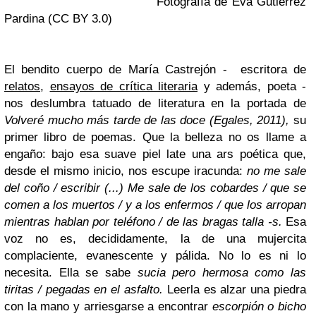
Fotografía de Eva Gutiérrez
Pa
rdina
(CC BY 3.0
)
El bendito cuerpo de María Castrejón - escritora de
relatos
,
ensayos de crítica literaria
y además, poeta -
nos deslumbra tatuado de literatura en la portada de
Volveré mucho más tarde de las doce
(Egales, 2011),
su
primer libro de poemas. Que la belleza no os llame a
engaño: bajo esa suave piel late una ars poética que,
desde el mismo inicio, nos escupe iracunda:
no me sale
del coño / escribir
(...)
Me sale de los cobardes / que se
comen a los muertos / y a los enfermos / que los arropan
mientras hablan por teléfono / de las bragas talla -s
.
Esa
voz no es, decididamente, la de una mujercita
complaciente, evanescente y pálida. No lo es ni lo
necesita. Ella se sabe
sucia pero hermosa como las
tiritas / pegadas en el asfalto
.
Leerla es alzar una piedra
con la mano y arriesgarse a encontrar
escorpión o bicho