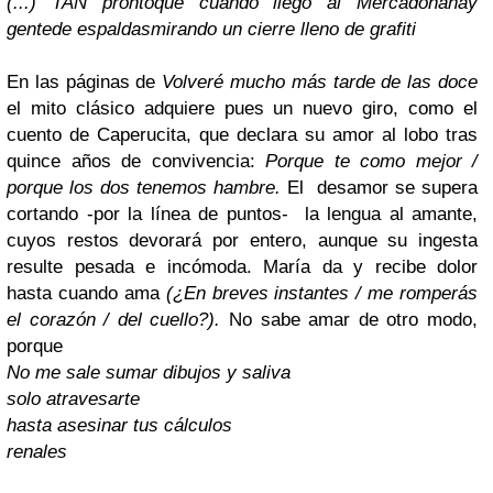
(...) TAN pronto
que cuando llego al Mercadona
hay
gente
de espaldas
mirando un cierre lleno de grafiti
En las páginas de
Volveré mucho más tarde de las doce
el mito clásico adquiere pues un nuevo giro, como el
cuento de Caperucita, que declara su amor al lobo tras
quince años de convivencia:
Porque te como mejor /
porque los dos tenemos hambre.
El desamor se supera
cortando -por la línea de puntos- la lengua al amante,
cuyos restos devorará por entero, aunque su ingesta
resulte pesada e incómoda. María da y recibe dolor
hasta cuando ama
(
¿En breves instantes / me romperás
el corazón / del cuello?
).
No sabe amar de otro modo,
porque
No me sale sumar dibujos y saliva
solo atravesarte
hasta asesinar tus cálculos
renales