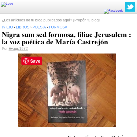
¿Los artículos de tu blog publicados aquí? ¡Propón tu blog!
INICIO
›
LIBROS
›
POESÍA
›
FORMOSA
Nigra sum sed formosa, filiae Jerusalem :
la voz poética de María Castrejón
Por
Evagp1972
Save