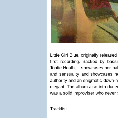
Little Girl Blue, originally releas
first recording. Backed by bas
Tootie Heath, it showcases her ba
and sensuality and showcases he
authority and an enigmatic down-h
elegant. The album also introduced
was a solid improviser who never s
Tracklist