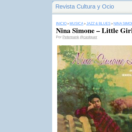
Revista Cultura y Ocio
INICIO
›
MÚSICA
›
JAZZ & BLUES
›
NINA SIM
Nina Simone – Little Gir
Por
Peterpank
@castguer