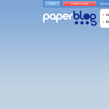
Inicio
Propón tu blog
Sígueno
Cu
E