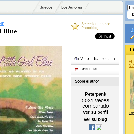
Juegos
Los Autores
ONE
Seleccionado por
l Blue
Paperblog
L
Ver el artículo original
EL
DÍ
Denunciar
Sobre el autor
Peterpank
5031
veces
compartido
ver su perfil
Est
ver su blog