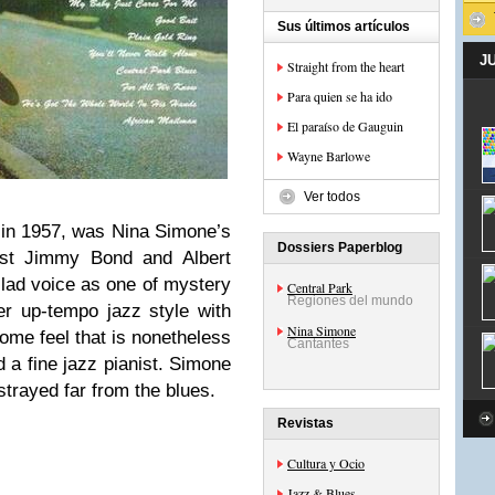
Sus últimos artículos
J
Straight from the heart
Para quien se ha ido
El paraíso de Gauguin
Wayne Barlowe
Ver todos
ed in 1957, was Nina Simone’s
Dossiers Paperblog
sist Jimmy Bond and Albert
llad voice as one of mystery
Central Park
Regiones del mundo
r up-tempo jazz style with
Nina Simone
ome feel that is nonetheless
Cantantes
 a fine jazz pianist. Simone
trayed far from the blues.
Revistas
Cultura y Ocio
Jazz & Blues