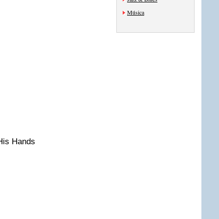
Música
His Hands