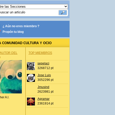
¿ Aún no eres miembro ?
Propón tu blog
A COMUNIDAD CULTURA Y OCIO
 AUTOR DEL
TOP MIEMBROS
A
sepelaci
3268712 pt
Jose Luis
3052296 pt
Jmusind
2623981 pt
her A.l.
Agramar
2361914 pt