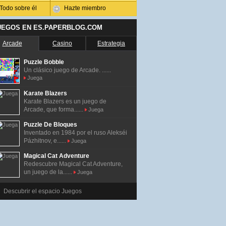
Todo sobre él
Hazte miembro
UEGOS EN ES.PAPERBLOG.COM
Arcade
Casino
Estrategia
Puzzle Bobble
Un clásico juego de Arcade. ......
Juega
Karate Blazers
Karate Blazers es un juego de
Arcade, que forma......
Juega
Puzzle De Bloques
Inventado en 1984 por el ruso Alekséi
Pázhitnov, e......
Juega
Magical Cat Adventure
Redescubre Magical Cat Adventure,
un juego de la......
Juega
Descubrir el espacio Juegos