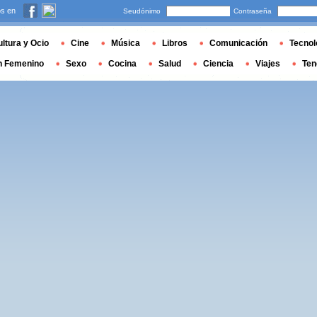
s en
Seudónimo
Contraseña
ltura y Ocio
Cine
Música
Libros
Comunicación
Tecnol
n Femenino
Sexo
Cocina
Salud
Ciencia
Viajes
Ten