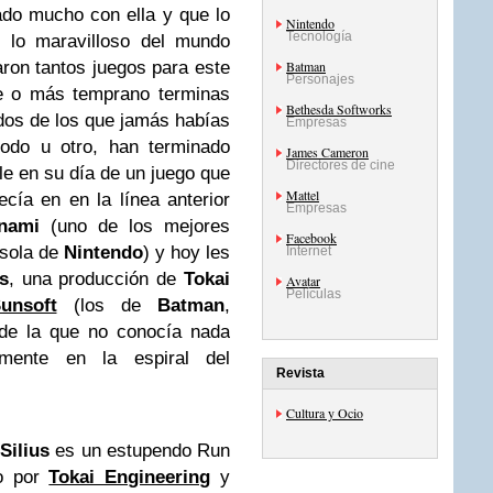
ado mucho con ella y que lo
Nintendo
Tecnología
 lo maravilloso del mundo
aron tantos juegos para este
Batman
Personajes
de o más temprano terminas
Bethesda Softworks
dos de los que jamás habías
Empresas
odo u otro, han terminado
James Cameron
Directores de cine
e en su día de un juego que
Mattel
cía en en la línea anterior
Empresas
nami
(uno de los mejores
Facebook
nsola de
Nintendo
) y hoy les
Internet
s
, una producción de
Tokai
Avatar
Películas
unsoft
(los de
Batman
,
 de la que no conocía nada
ente en la espiral del
Revista
Cultura y Ocio
Silius
es un estupendo Run
do por
Tokai Engineering
y