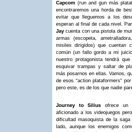
Capcom
(run and gun más plataf
encontraremos una horda de bes
evitar que lleguemos a los des
esperan al final de cada nivel. P
Jay
cuenta con una pistola de muni
armas (escopeta, ametralladora
misiles dirigidos) que cuentan
común (un fallo gordo a mi juici
nuestro protagonista tendrá que 
esquivar trampas y saltar de p
más posarnos en ellas. Vamos, q
de esos “action plataformers” por
pero este, es de los que nadie pa
Journey to Silius
ofrece un b
aficionado a los videojuegos pero
dificultad masoquista de la sag
lado, aunque los enemigos com