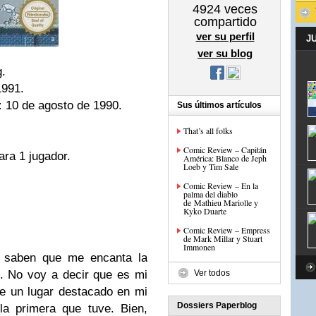
4924
veces
compartido
ver su perfil
J
ver su blog
g.
991.
:
10 de agosto de 1990.
Sus últimos artículos
That’s all folks
Comic Review – Capitán
ara 1 jugador.
América: Blanco de Jeph
Loeb y Tim Sale
Comic Review – En la
palma del diablo
de Mathieu Mariolle y
Kyko Duarte
Comic Review – Empress
de Mark Millar y Stuart
Immonen
 saben que me encanta la
. No voy a decir que es mi
Ver todos
ne un lugar destacado en mi
Dossiers Paperblog
la primera que tuve. Bien,