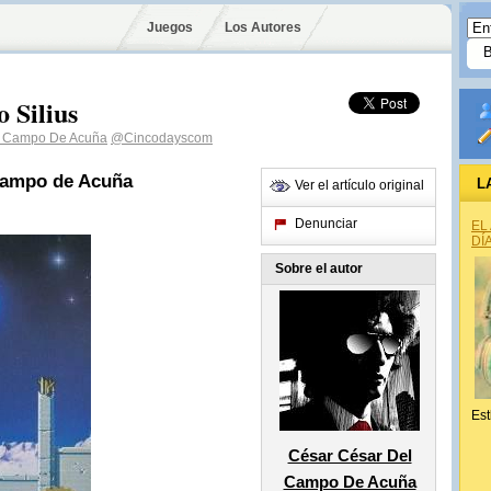
Juegos
Los Autores
 Silius
l Campo De Acuña
@Cincodayscom
Campo de Acuña
L
Ver el artículo original
Denunciar
EL
DÍ
Sobre el autor
Est
César César Del
Campo De Acuña