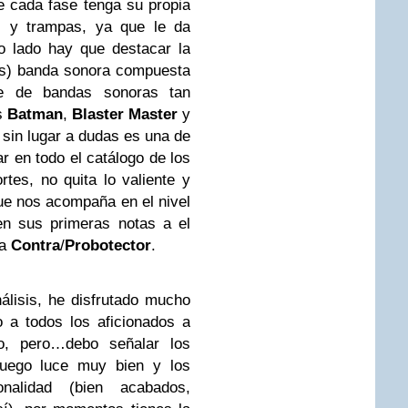
e cada fase tenga su propia
s y trampas, ya que le da
o lado hay que destacar la
as) banda sonora compuesta
e de bandas sonoras tan
s
Batman
,
Blaster Master
y
 sin lugar a dudas es una de
 en todo el catálogo de los
ortes, no quita lo valiente y
ue nos acompaña en el nivel
n sus primeras notas a el
ia
Contra
/
Probotector
.
álisis, he disfrutado mucho
o a todos los aficionados a
ro, pero…debo señalar los
juego luce muy bien y los
onalidad (bien acabados,