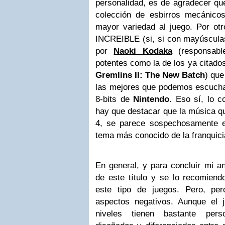
personalidad, es de agradecer qu
colección de esbirros mecánico
mayor variedad al juego. Por otr
INCREIBLE (si, si con mayúscul
por
Naoki Kodaka
(responsabl
potentes como la de los ya citado
Gremlins II: The New Batch
) que
las mejores que podemos escuchar
8-bits de
Nintendo
. Eso sí, lo c
hay que destacar que la música q
4, se parece sospechosamente e
tema más conocido de la franquic
En general, y para concluir mi an
de este título y se lo recomiend
este tipo de juegos. Pero, pe
aspectos negativos. Aunque el 
niveles tienen bastante pers