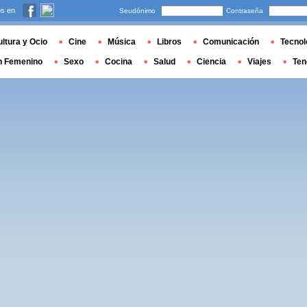
s en
Seudónimo
Contraseña
ltura y Ocio
Cine
Música
Libros
Comunicación
Tecnol
n Femenino
Sexo
Cocina
Salud
Ciencia
Viajes
Ten