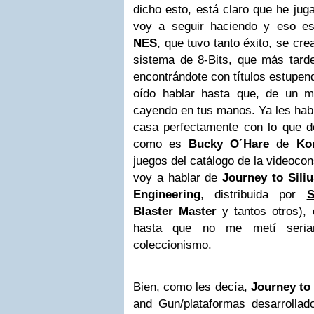
dicho esto, está claro que he jug
voy a seguir haciendo y eso es
NES
, que tuvo tanto éxito, se cre
sistema de 8-Bits, que más tar
encontrándote con títulos estupen
oído hablar hasta que, de un m
cayendo en tus manos. Ya les habl
casa perfectamente con lo que de
como es
Bucky O´Hare
de
Ko
juegos del catálogo de la videoco
voy a hablar de
Journey to Siliu
Engineering
, distribuida por
S
Blaster Master
y tantos otros),
hasta que no me metí seriam
coleccionismo.
Bien, como les decía,
Journey to 
and Gun/plataformas desarrolla