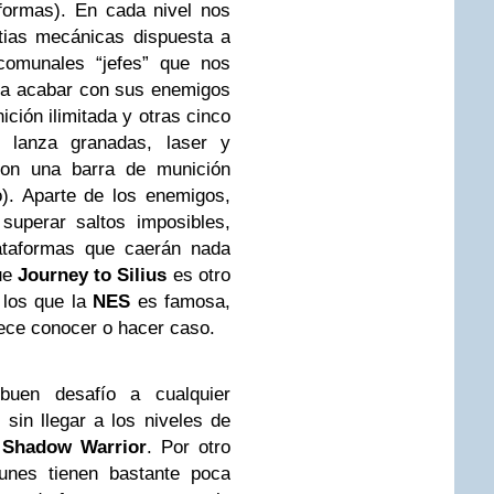
ormas). En cada nivel nos
tias mecánicas dispuesta a
comunales “jefes” que nos
ara acabar con sus enemigos
ción ilimitada y otras cinco
, lanza granadas, laser y
 con una barra de munición
o). Aparte de los enemigos,
superar saltos imposibles,
lataformas que caerán nada
ue
Journey to Silius
es otro
 los que la
NES
es famosa,
rece conocer o hacer caso.
uen desafío a cualquier
 sin llegar a los niveles de
a
Shadow Warrior
. Por otro
unes tienen bastante poca