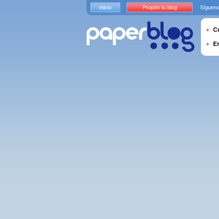
Inicio
Propón tu blog
Sígueno
Cu
E