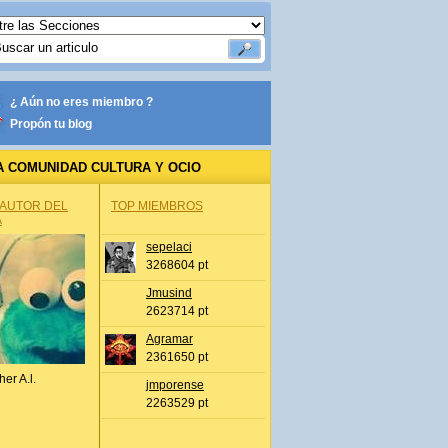
¿ Aún no eres miembro ?
Propón tu blog
A COMUNIDAD CULTURA Y OCIO
 AUTOR DEL
TOP MIEMBROS
A
sepelaci
3268604 pt
Jmusind
2623714 pt
Agramar
2361650 pt
her A.l.
jmporense
2263529 pt