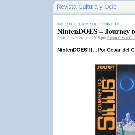
Revista Cultura y Ocio
INICIO
›
CULTURA Y OCIO
›
NINTENDO
NintenDOES – Journey to
Publicado el 24 julio 2015 por
César César De
NintenDOES!!!
…Por
Cesar del 