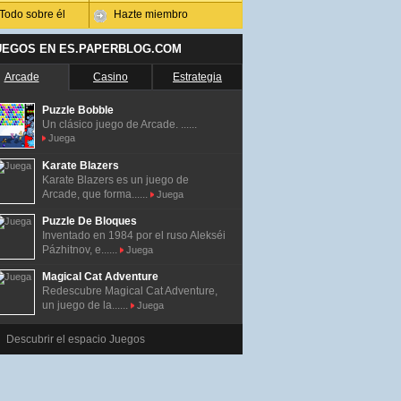
Todo sobre él
Hazte miembro
UEGOS EN ES.PAPERBLOG.COM
Arcade
Casino
Estrategia
Puzzle Bobble
Un clásico juego de Arcade. ......
Juega
Karate Blazers
Karate Blazers es un juego de
Arcade, que forma......
Juega
Puzzle De Bloques
Inventado en 1984 por el ruso Alekséi
Pázhitnov, e......
Juega
Magical Cat Adventure
Redescubre Magical Cat Adventure,
un juego de la......
Juega
Descubrir el espacio Juegos