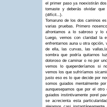
el primer paso ya noexistirán do
tomaste y deberás olvidar que 
(difícil...).
Tomaruno de los dos caminos es
varias pruebas. Primero nosenc
afrontamos a lo sabroso y lo q
Luego, vemos con claridad la e
enfrentarnos auna u otra opción, 
de ella, las curvas, las vallas,
sombra que podría quitarnos lu
doloroso de caminar o no por un
vemos lo queperderíamos si no
vemos los que sufriríamos sicam
justo eso es lo que decide por no
somos guiados mentalmente por
aunquesepamos que por el otro 
guiados instintivamente porel pav
se acrecienta esta particularida
alejamos casi instantáneamente d