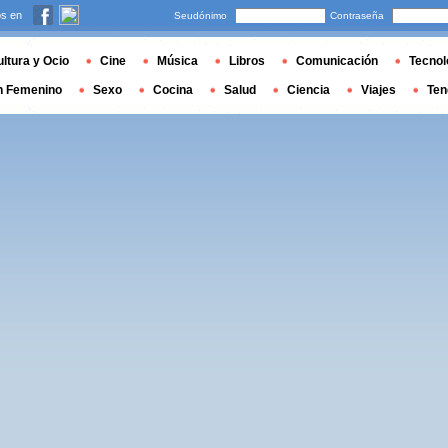
s en
Seudónimo
Contraseña
ltura y Ocio
Cine
Música
Libros
Comunicación
Tecnol
n Femenino
Sexo
Cocina
Salud
Ciencia
Viajes
Ten