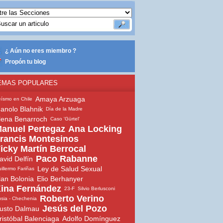
¿ Aún no eres miembro ?
Propón tu blog
EMAS POPULARES
Amaya Arzuaga
ísmo en Chile
anolo Blahnik
Día de la Madre
lena Benarroch
Caso 'Gürtel'
anuel Pertegaz
Ana Locking
rancis Montesinos
icky Martín Berrocal
Paco Rabanne
avid Delfín
Ley de Salud Sexual
illermo Fariñas
lan Bolonia
Elio Berhanyer
ina Fernández
23-F
Silvio Berlusconi
Roberto Verino
sia - Chechenia
Jesús del Pozo
usto Dalmau
ristóbal Balenciaga
Adolfo Domínguez