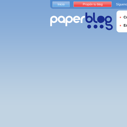
Inicio
Propón tu blog
Sígueno
Cu
E