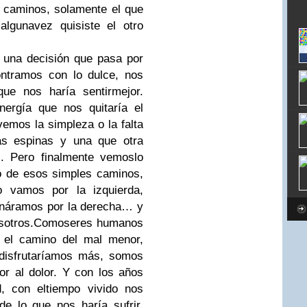
s caminos, solamente el que
algunavez quisiste el otro
 una decisión que pasa por
ontramos con lo dulce, nos
ue nos haría sentirmejor.
nergía que nos quitaría el
vemos la simpleza o la falta
las espinas y una que otra
z. Pero finalmente vemoslo
o de esos simples caminos,
 vamos por la izquierda,
ináramos por la derecha… y
sotros.
Comoseres humanos
 el camino del mal menor,
disfrutaríamos más, somos
or al dolor. Y con los años
d, con eltiempo vivido nos
e lo que nos haría sufrir,