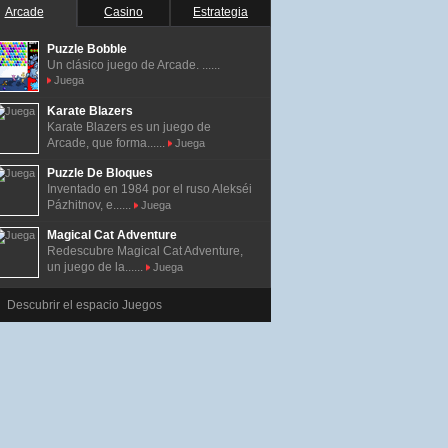
Arcade
Casino
Estrategia
Puzzle Bobble
Un clásico juego de Arcade. ......
Juega
Karate Blazers
Karate Blazers es un juego de
Arcade, que forma......
Juega
Puzzle De Bloques
Inventado en 1984 por el ruso Alekséi
Pázhitnov, e......
Juega
Magical Cat Adventure
Redescubre Magical Cat Adventure,
un juego de la......
Juega
Descubrir el espacio Juegos