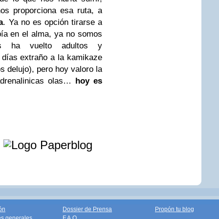
nos proporciona esa ruta, a
a
. Ya no es opción tirarse a
pía en el alma, ya no somos
os ha vuelto adultos y
 días extraño a la kamikaze
s delujo), pero hoy valoro la
adrenalinicas olas…
hoy es
e
ón
Dossier de Prensa
Propón tu blog
s generales
F.A.Q.