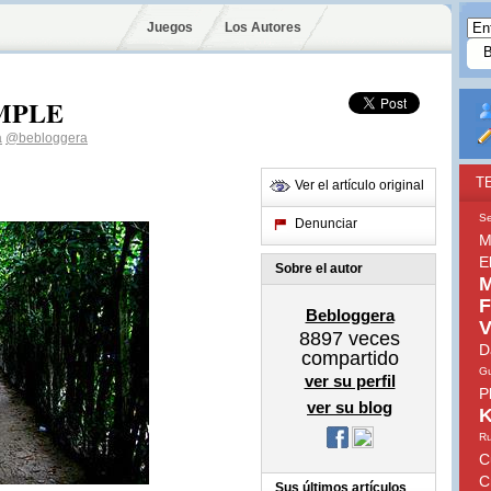
Juegos
Los Autores
IMPLE
a
@bebloggera
T
Ver el artículo original
Se
Denunciar
M
E
Sobre el autor
M
F
Bebloggera
V
8897
veces
D
compartido
Gu
ver su perfil
P
ver su blog
K
Ru
C
C
Sus últimos artículos