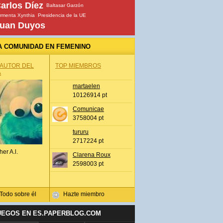
arlos Díez
Baltasar Garzón
rmenta Xynthia
Presidencia de la UE
uan Duyos
A COMUNIDAD EN FEMENINO
 AUTOR DEL
TOP MIEMBROS
A
martaelen
10126914 pt
Comunicae
3758004 pt
tururu
2717224 pt
her A.l.
Clarena Roux
2598003 pt
Todo sobre él
Hazte miembro
UEGOS EN ES.PAPERBLOG.COM