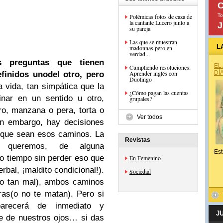
C
Polémicas fotos de caza de
To
la cantante Lucero junto a
J
su pareja
Las que se muestran
L
madonnas pero en
verdad...
s preguntas que tienen
EL
Cumpliendo resoluciones:
Aprender inglés con
DÍ
finidos unodel otro, pero
Duolingo
 vida, tan simpática que la
¿Cómo pagan las cuentas
nar en un sentido u otro,
grupales?
ro, manzana o pera, torta o
Ver todos
in embargo, hay decisiones
sque sean esos caminos. La
Revistas
e queremos, de alguna
Est
 tiempo sin perder eso que
En Femenino
rbal, ¡maldito condicional!).
Sociedad
no tan mal), ambos caminos
ras(o no te matan). Pero si
arecerá de inmediato y
J
e de nuestros ojos… si das