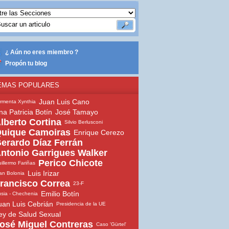
¿ Aún no eres miembro ?
Propón tu blog
EMAS POPULARES
Juan Luis Cano
rmenta Xynthia
na Patricia Botín
José Tamayo
lberto Cortina
Silvio Berlusconi
uique Camoiras
Enrique Cerezo
erardo Díaz Ferrán
ntonio Garrigues Walker
Perico Chicote
illermo Fariñas
Luis Irizar
an Bolonia
rancisco Correa
23-F
Emilio Botín
sia - Chechenia
uan Luis Cebrián
Presidencia de la UE
ey de Salud Sexual
osé Miguel Contreras
Caso 'Gürtel'