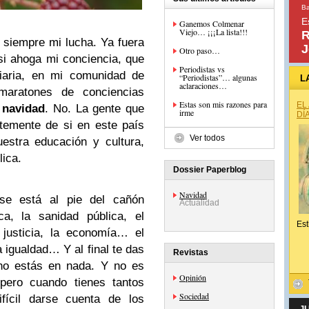
Ba
E
Ganemos Colmenar
Viejo… ¡¡¡La lista!!!
R
siempre mi lucha. Ya fuera
J
Otro paso…
si ahoga mi conciencia, que
Periodistas vs
iaria, en mi comunidad de
“Periodistas”… algunas
L
aclaraciones…
maratones de conciencias
Estas son mis razones para
EL
n
navidad
. No. La gente que
irme
DÍ
temente de si en este país
Ver todos
estra educación y cultura,
lica.
Dossier Paperblog
Navidad
e está al pie del cañón
Actualidad
ca, la sanidad pública, el
Est
 justicia, la economía… el
a igualdad… Y al final te das
Revistas
no estás en nada. Y no es
Opinión
pero cuando tienes tantos
Sociedad
ifícil darse cuenta de los