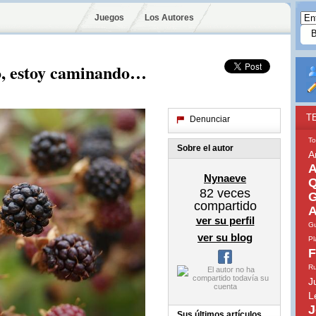
Juegos
Los Autores
do, estoy caminando…
T
Denunciar
To
Sobre el autor
A
A
Nynaeve
Q
82
veces
G
compartido
A
ver su perfil
Gu
ver su blog
Pl
F
Ru
J
L
J
Sus últimos artículos