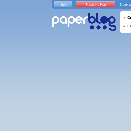
Inicio
Propón tu blog
Sígueno
Cu
E