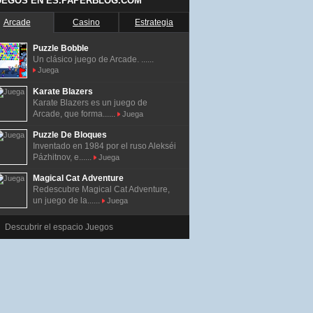
UEGOS EN ES.PAPERBLOG.COM
Arcade
Casino
Estrategia
Puzzle Bobble
Un clásico juego de Arcade. ......
Juega
Karate Blazers
Karate Blazers es un juego de
Arcade, que forma......
Juega
Puzzle De Bloques
Inventado en 1984 por el ruso Alekséi
Pázhitnov, e......
Juega
Magical Cat Adventure
Redescubre Magical Cat Adventure,
un juego de la......
Juega
Descubrir el espacio Juegos