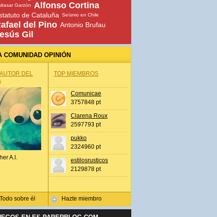
Alfonso Cortina
ltasar Garzón
statuto de Cataluña
Seísmo en Chile
afael del Pino
Antonio Brufau
esús Gil
A COMUNIDAD OPINIÓN
 AUTOR DEL
TOP MIEMBROS
A
Comunicae
3757848 pt
Clarena Roux
2597793 pt
pukko
2324960 pt
her A.l.
estilosrusticos
2129878 pt
Todo sobre él
Hazte miembro