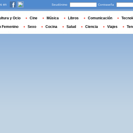
s en
Seudónimo
Contraseña
ltura y Ocio
Cine
Música
Libros
Comunicación
Tecnol
n Femenino
Sexo
Cocina
Salud
Ciencia
Viajes
Ten