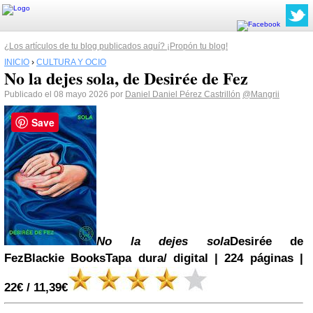
¿Los artículos de tu blog publicados aquí? ¡Propón tu blog!
INICIO
›
CULTURA Y OCIO
No la dejes sola, de Desirée de Fez
Publicado el 08 mayo 2026 por
Daniel Daniel Pérez Castrillón
@Mangrii
Save
No la dejes sola
Desirée de
Fez
Blackie Books
Tapa dura/ digital | 224 páginas |
22€ / 11,39€