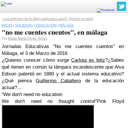
¿Los artículos de tu blog publicados aquí? ¡Propón tu blog!
INICIO
›
SOCIEDAD
›
EDUCACIÓN
›
MÁLAGA
"no me cuentes cuentos", en málaga
Por
Marta Marta Pérez Torres
Jornadas Educativas "No me cuentes cuentos" en
Málaga, el 3 de Marzo de 2016
¿Quieres conocer cómo surge
Carlota es feliz
?¿Sabes
qué tienen en común la lámpara incandescente que Alva
Edison patentó en 1880 y el actual sistema educativo?
¿Qué piensa
Guillermo Caballero
de la educación
actual?...
"We don't need no education
We don't need no thought control"Pink Floyd