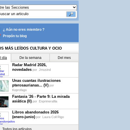
¿ Aún no eres miembro ?
Propón tu blog
OS MÁS LEÍDOS CULTURA Y OCIO
l día
De la semana
Del mes
Radar Madrid 2026,
novedades
por
Jmusind
Unas cuantas ilustraciones
pterosaurianas... (V)
por
Koprofago
Fantasia '26 - Parte 9: La mirada
asiática (II)
por
Enprimerafila
Libros abandonados 2026
(enero-junio)
por
Laura Coll Rigo
Todos los artículos