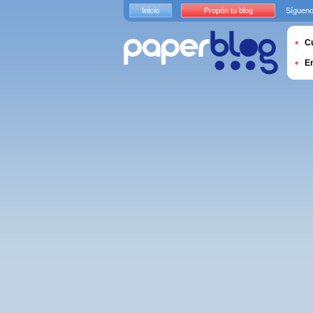
Inicio
Propón tu blog
Sígueno
Cu
E