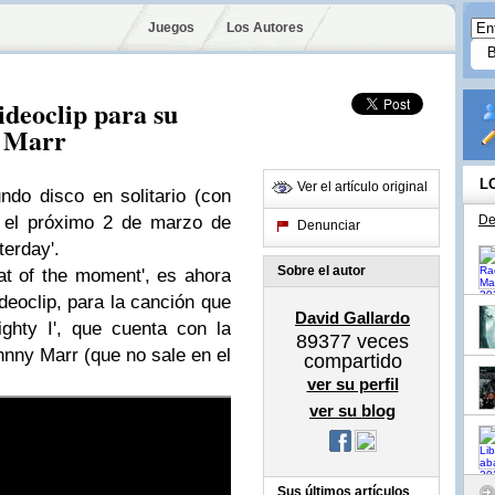
Juegos
Los Autores
ideoclip para su
y Marr
L
Ver el artículo original
ndo disco en solitario (con
) el próximo 2 de marzo de
De
Denunciar
terday'.
Sobre el autor
eat of the moment', es ahora
eoclip, para la canción que
David Gallardo
ighty I', que cuenta con la
89377
veces
hnny Marr (que no sale en el
compartido
ver su perfil
ver su blog
Sus últimos artículos