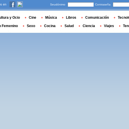
s en
Seudónimo
Contraseña
ltura y Ocio
Cine
Música
Libros
Comunicación
Tecnol
n Femenino
Sexo
Cocina
Salud
Ciencia
Viajes
Ten