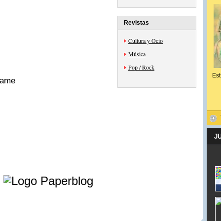
Revistas
Cultura y Ocio
Música
Pop / Rock
Est
Same
J
e