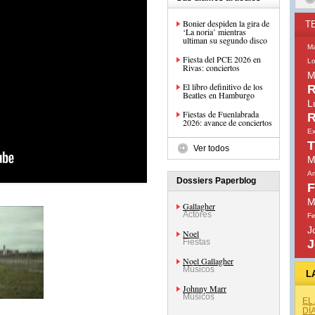
Bonier despiden la gira de
T
‘La noria’ mientras
ultiman su segundo disco
M
Fiesta del PCE 2026 en
Lo
Rivas: conciertos
M
El libro definitivo de los
R
Beatles en Hamburgo
L
Fiestas de Fuenlabrada
R
2026: avance de conciertos
Ex
T
Ver todos
M
Am
Dossiers Paperblog
F
M
Gallagher
Actores
Fe
J
Noel
Fiestas
J
Noel Gallagher
Músicos
L
Johnny Marr
Músicos
EL
DÍ