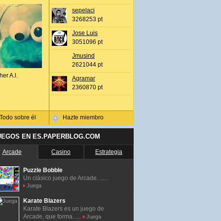
sepelaci
3268253 pt
Jose Luis
3051096 pt
Jmusind
2621044 pt
her A.l.
Agramar
2360870 pt
Todo sobre él
Hazte miembro
UEGOS EN ES.PAPERBLOG.COM
Arcade
Casino
Estrategia
Puzzle Bobble
Un clásico juego de Arcade. ......
Juega
Karate Blazers
Karate Blazers es un juego de
Arcade, que forma......
Juega