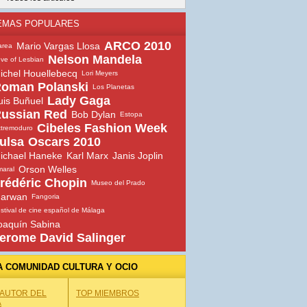
EMAS POPULARES
ARCO 2010
Mario Vargas Llosa
area
Nelson Mandela
ve of Lesbian
ichel Houellebecq
Lori Meyers
oman Polanski
Los Planetas
Lady Gaga
uis Buñuel
ussian Red
Bob Dylan
Estopa
Cibeles Fashion Week
tremoduro
ulsa
Oscars 2010
ichael Haneke
Karl Marx
Janis Joplin
Orson Welles
aral
rédéric Chopin
Museo del Prado
arwan
Fangoria
stival de cine español de Málaga
oaquín Sabina
erome David Salinger
A COMUNIDAD CULTURA Y OCIO
 AUTOR DEL
TOP MIEMBROS
A