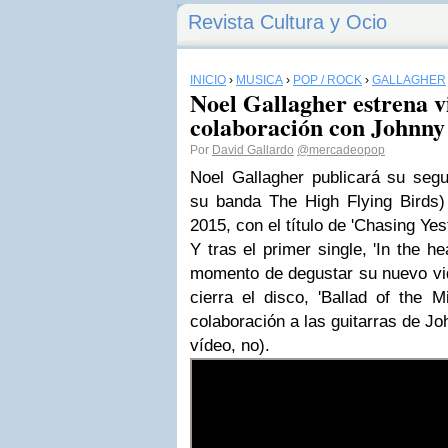
Revista Cultura y Ocio
INICIO
›
MÚSICA
›
POP / ROCK
›
GALLAGHER
Noel Gallagher estrena v
colaboración con Johnn
Por
David Gallardo
@mercadeopop
Noel Gallagher publicará su segu
su banda The High Flying Birds
2015, con el título de 'Chasing Yes
Y tras el primer single, 'In the h
momento de degustar su nuevo vid
cierra el disco, 'Ballad of the M
colaboración a las guitarras de Jo
vídeo, no).