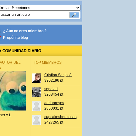
¿ Aún no eres miembro ?
Propón tu blog
A COMUNIDAD DIARIO
 AUTOR DEL
TOP MIEMBROS
A
Cristina Sanjosé
3902196 pt
sepelaci
3268454 pt
adrianreyes
2850031 pt
her A.l.
cupcakeshermosos
2427265 pt