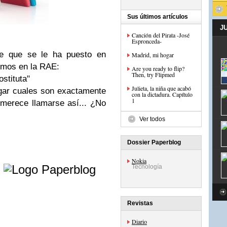
Sus últimos artículos
J
Canción del Pirata -José
Espronceda-
e que se le ha puesto en
Madrid, mi hogar
emos en la RAE:
Are you ready to flip?
Then, try Flipmed
ostituta"
Julieta, la niña que acabó
gar cuales son exactamente
con la dictadura. Capítulo
1
 merece llamarse así... ¿No
Ver todos
Dossier Paperblog
e
Nokia
Tecnología
Revistas
Diario