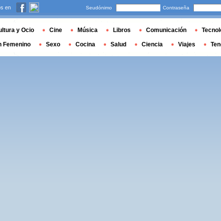
s en
Seudónimo
Contraseña
ltura y Ocio
Cine
Música
Libros
Comunicación
Tecnol
n Femenino
Sexo
Cocina
Salud
Ciencia
Viajes
Ten