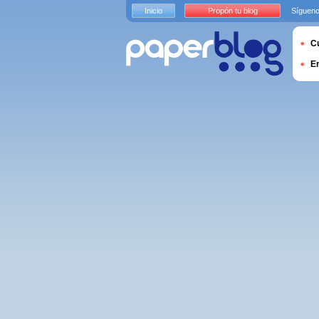
Inicio
Propón tu blog
Sígueno
Cu
E