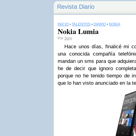
Revista Diario
INICIO
›
TALENTOS
›
DIARIO
›
NOKIA
Nokia Lumia
Por
Sory
Hace unos días, finalicé mi co
una conocida compañía telefón
mandan un sms para que adquiera 
he de decir que ignoro completa
porque no he tenido tiempo de inv
que lo han visto anunciado en la te