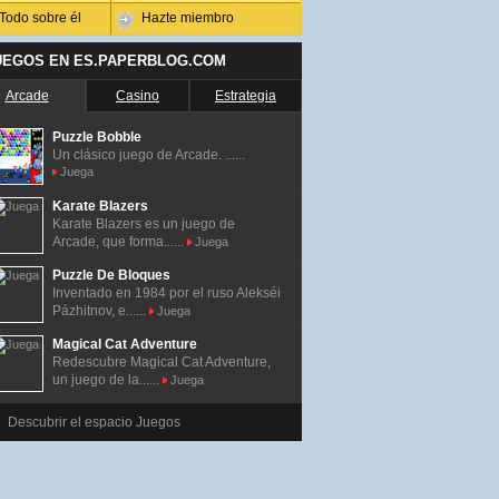
Todo sobre él
Hazte miembro
UEGOS EN ES.PAPERBLOG.COM
Arcade
Casino
Estrategia
Puzzle Bobble
Un clásico juego de Arcade. ......
Juega
Karate Blazers
Karate Blazers es un juego de
Arcade, que forma......
Juega
Puzzle De Bloques
Inventado en 1984 por el ruso Alekséi
Pázhitnov, e......
Juega
Magical Cat Adventure
Redescubre Magical Cat Adventure,
un juego de la......
Juega
Descubrir el espacio Juegos