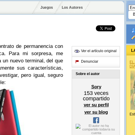
Juegos
Los Autores
ntrato de permanencia con
L
Ver el artículo original
ica. Para mi sorpresa, me
un nuevo terminal, del que
Denunciar
EL
DÍ
mente sus características,
Sobre el autor
estigar, pero igual, seguro
le:
Sory
153
veces
compartido
ver su perfil
ver su blog
Est