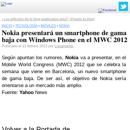
¿Los artículos de tu blog publicados aquí? ¡Propón tu blog!
INICIO
›
TECNOLOGÍA
›
MÓVILES
›
NOKIA
Nokia presentará un smartphone de gama
baja con Windows Phone en el MWC 2012
Publicado el 22 febrero 2012 por
Luisargento
Según apuntan los rumores,
Nokia
va a presentar, en el
Mobile World Congress (MWC) 2012 que se celebra la
semana que viene en Barcelona, un nuevo smartphone
de gama baja. De ser así, el objetivo de Nokia sería
orientarse a un mercado más amplio.
Fuente:
Yahoo
News
Volver a la Portada de