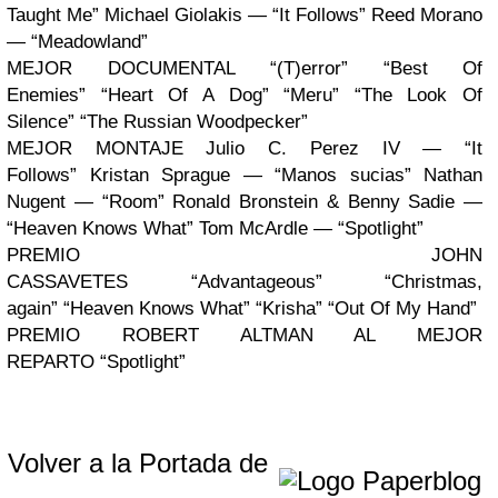
Taught Me” Michael Giolakis — “It Follows” Reed Morano
— “Meadowland”
MEJOR DOCUMENTAL “(T)error” “Best Of
Enemies” “Heart Of A Dog” “Meru” “The Look Of
Silence” “The Russian Woodpecker”
MEJOR MONTAJE Julio C. Perez IV — “It
Follows” Kristan Sprague — “Manos sucias” Nathan
Nugent — “Room” Ronald Bronstein & Benny Sadie —
“Heaven Knows What” Tom McArdle — “Spotlight”
PREMIO JOHN
CASSAVETES “Advantageous” “Christmas,
again” “Heaven Knows What” “Krisha” “Out Of My Hand”
PREMIO ROBERT ALTMAN AL MEJOR
REPARTO “Spotlight”
Volver a la Portada de