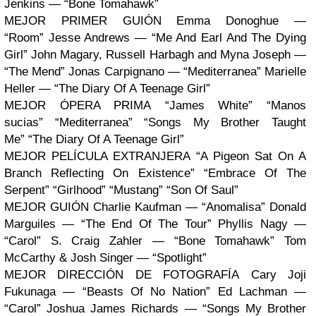
Jenkins — “Bone Tomahawk”
MEJOR PRIMER GUIÓN Emma Donoghue —
“Room” Jesse Andrews — “Me And Earl And The Dying
Girl” John Magary, Russell Harbagh and Myna Joseph —
“The Mend” Jonas Carpignano — “Mediterranea” Marielle
Heller — “The Diary Of A Teenage Girl”
MEJOR ÓPERA PRIMA “James White” “Manos
sucias” “Mediterranea” “Songs My Brother Taught
Me” “The Diary Of A Teenage Girl”
MEJOR PELÍCULA EXTRANJERA “A Pigeon Sat On A
Branch Reflecting On Existence” “Embrace Of The
Serpent” “Girlhood” “Mustang” “Son Of Saul”
MEJOR GUIÓN Charlie Kaufman — “Anomalisa” Donald
Marguiles — “The End Of The Tour” Phyllis Nagy —
“Carol” S. Craig Zahler — “Bone Tomahawk” Tom
McCarthy & Josh Singer — “Spotlight”
MEJOR DIRECCIÓN DE FOTOGRAFÍA Cary Joji
Fukunaga — “Beasts Of No Nation” Ed Lachman —
“Carol” Joshua James Richards — “Songs My Brother