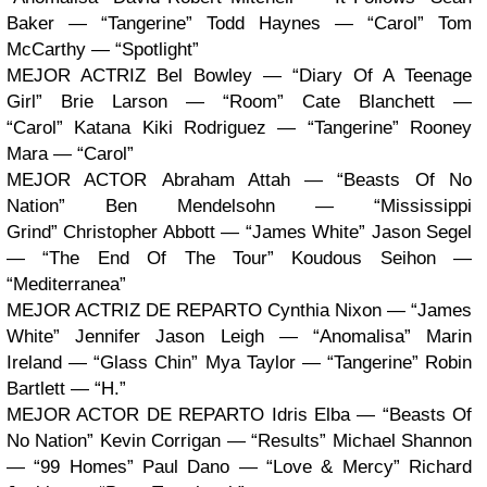
Baker — “Tangerine” Todd Haynes — “Carol” Tom
McCarthy — “Spotlight”
MEJOR ACTRIZ Bel Bowley — “Diary Of A Teenage
Girl” Brie Larson — “Room” Cate Blanchett —
“Carol” Katana Kiki Rodriguez — “Tangerine” Rooney
Mara — “Carol”
MEJOR ACTOR Abraham Attah — “Beasts Of No
Nation” Ben Mendelsohn — “Mississippi
Grind” Christopher Abbott — “James White” Jason Segel
— “The End Of The Tour” Koudous Seihon —
“Mediterranea”
MEJOR ACTRIZ DE REPARTO Cynthia Nixon — “James
White” Jennifer Jason Leigh — “Anomalisa” Marin
Ireland — “Glass Chin” Mya Taylor — “Tangerine” Robin
Bartlett — “H.”
MEJOR ACTOR DE REPARTO Idris Elba — “Beasts Of
No Nation” Kevin Corrigan — “Results” Michael Shannon
— “99 Homes” Paul Dano — “Love & Mercy” Richard