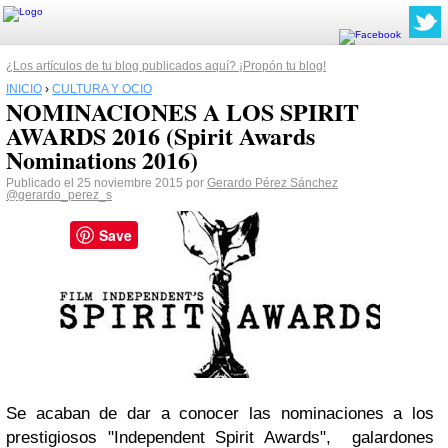
¿Los artículos de tu blog publicados aquí? ¡Propón tu blog!
INICIO
›
CULTURA Y OCIO
NOMINACIONES A LOS SPIRIT
AWARDS 2016 (Spirit Awards
Nominations 2016)
Publicado el 25 noviembre 2015 por
Gerardo Pérez Sánchez
@gerardo_perez_s
Save
Se acaban de dar a conocer las nominaciones a los
prestigiosos "Independent Spirit Awards", galardones