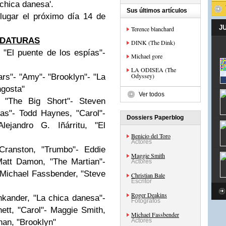
 chica danesa'.
Sus últimos artículos
lugar el próximo día 14 de
J
Terence blanchard
IDATURAS
DINK (The Dink)
- "El puente de los espías"-
Michael gore
LA ODISEA (The
Odyssey)
ars"- "Amy"- "Brooklyn"- "La
ngosta"
Ver todos
"The Big Short"- Steven
ías"- Todd Haynes, "Carol"-
Dossiers Paperblog
lejandro G. Iñárritu, "El
Benicio del Toro
Actores
Cranston, "Trumbo"- Eddie
Maggie Smith
att Damon, "The Martian"-
Actores
 Michael Fassbender, "Steve
Christian Bale
Escritor
Roger Deakins
inkander, "La chica danesa"-
Fotógrafos
ett, "Carol"- Maggie Smith,
Michael Fassbender
Actores
nan, "Brooklyn"