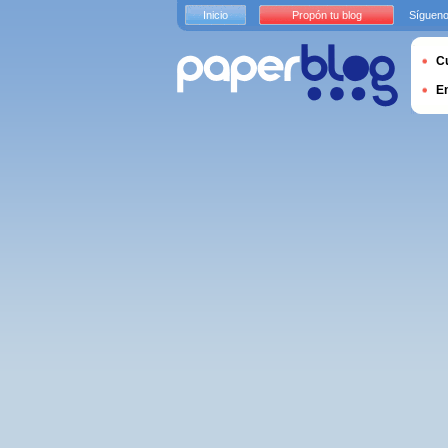
Inicio
Propón tu blog
Sígueno
Cu
E