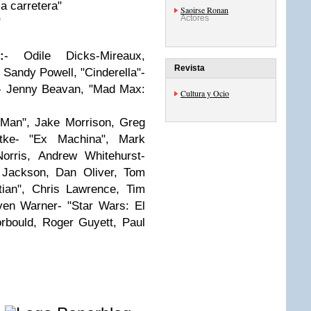
a carretera"
Saoirse Ronan
Actores
"
:
- Odile Dicks-Mireaux,
Revista
 Sandy Powell, "Cinderella"-
"- Jenny Beavan, "Mad Max:
Cultura y Ocio
-Man", Jake Morrison, Greg
tke- "Ex Machina", Mark
Norris, Andrew Whitehurst-
Jackson, Dan Oliver, Tom
ian", Chris Lawrence, Tim
ven Warner- "Star Wars: El
orbould, Roger Guyett, Paul
e