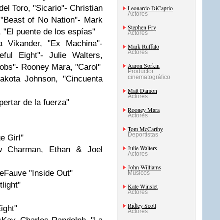
del Toro, "Sicario"- Christian
Leonardo DiCaprio
Actores
, "Beast of No Nation"- Mark
Stephen Fry
, "El puente de los espías"
Actores
ia Vikander, "Ex Machina"-
Mark Ruffalo
Actores
ful Eight"- Julie Walters,
Aaron Sorkin
Jobs"- Rooney Mara, "Carol"
Productor
cinematográfico
akota Johnson, "Cincuenta
Matt Damon
Actores
ertar de la fuerza"
Rooney Mara
Actores
Tom McCarthy
Deportistas
e Girl"
Julie Walters
w Charman, Ethan & Joel
Actores
John Williams
eFauve "Inside Out"
Músicos
light"
Kate Winslet
Actores
Ridley Scott
ight"
Actores