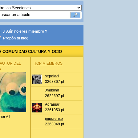
¿ Aún no eres miembro ?
Propón tu blog
A COMUNIDAD CULTURA Y OCIO
 AUTOR DEL
TOP MIEMBROS
A
sepelaci
3268367 pt
Jmusind
2622697 pt
Agramar
2361053 pt
her A.l.
jmporense
2263049 pt