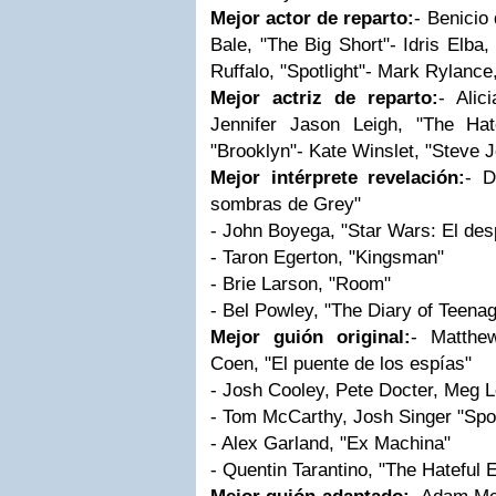
Mejor actor de reparto:
- Benicio 
Bale, "The Big Short"- Idris Elba
Ruffalo, "Spotlight"- Mark Rylance
Mejor actriz de reparto:
- Alic
Jennifer Jason Leigh, "The Hate
"Brooklyn"- Kate Winslet, "Steve 
Mejor intérprete revelación:
- D
sombras de Grey"
- John Boyega, "Star Wars: El desp
- Taron Egerton, "Kingsman"
- Brie Larson, "Room"
- Bel Powley, "The Diary of Teenag
Mejor guión original:
- Matthe
Coen, "El puente de los espías"
- Josh Cooley, Pete Docter, Meg L
- Tom McCarthy, Josh Singer "Spot
- Alex Garland, "Ex Machina"
- Quentin Tarantino, "The Hateful E