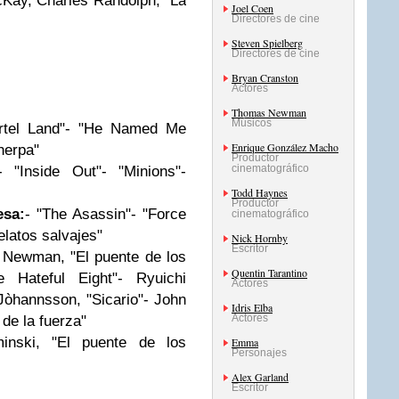
Kay, Charles Randolph, "La
Joel Coen
Directores de cine
Steven Spielberg
Directores de cine
Bryan Cranston
Actores
Thomas Newman
Músicos
rtel Land"- "He Named Me
Enrique González Macho
herpa"
Productor
cinematográfico
- "Inside Out"- "Minions"-
Todd Haynes
Productor
esa:
- "The Asassin"- "Force
cinematográfico
elatos salvajes"
Nick Hornby
Escritor
Newman, "El puente de los
Quentin Tarantino
e Hateful Eight"- Ryuichi
Actores
Jòhannsson, "Sicario"- John
Idris Elba
Actores
 de la fuerza"
inski, "El puente de los
Emma
Personajes
Alex Garland
Escritor