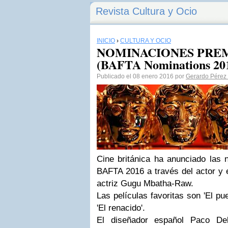
Revista Cultura y Ocio
INICIO
›
CULTURA Y OCIO
NOMINACIONES PREM
(BAFTA Nominations 20
Publicado el 08 enero 2016 por
Gerardo Pérez
Cine británica ha anunciado las 
BAFTA 2016 a través del actor y e
actriz Gugu Mbatha-Raw.
Las películas favoritas son 'El pue
'El renacido'.
El diseñador español Paco De