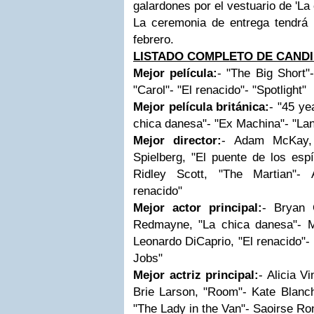
galardones por el vestuario de 'La
La ceremonia de entrega tendrá 
febrero.
LISTADO COMPLETO DE CAND
Mejor película:
- "The Big Short"
"Carol"- "El renacido"- "Spotlight"
Mejor película británica:
- "45 ye
chica danesa"- "Ex Machina"- "La
Mejor director:
- Adam McKay, 
Spielberg, "El puente de los esp
Ridley Scott, "The Martian"- A
renacido"
Mejor actor principal:
- Bryan 
Redmayne, "La chica danesa"- M
Leonardo DiCaprio, "El renacido"-
Jobs"
Mejor actriz principal:
- Alicia V
Brie Larson, "Room"- Kate Blanch
"The Lady in the Van"- Saoirse Ro