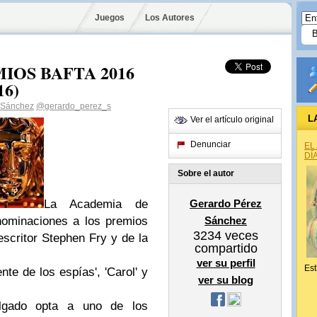
Juegos
Los Autores
IOS BAFTA 2016
16)
 Sánchez
@gerardo_perez_s
L
Ver el artículo original
Denunciar
EL
DÍ
Sobre el autor
La Academia de
Gerardo Pérez
nominaciones a los premios
Sánchez
3234
veces
scritor Stephen Fry y de la
compartido
ver su perfil
Est
nte de los espías', 'Carol' y
ver su blog
lgado opta a uno de los