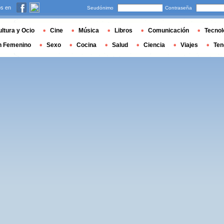
s en
Seudónimo
Contraseña
ltura y Ocio
Cine
Música
Libros
Comunicación
Tecnol
n Femenino
Sexo
Cocina
Salud
Ciencia
Viajes
Ten