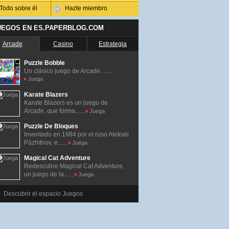
Todo sobre él
Hazte miembro
UEGOS EN ES.PAPERBLOG.COM
Arcade
Casino
Estrategia
Puzzle Bobble
Un clásico juego de Arcade. ......
Juega
Karate Blazers
Karate Blazers es un juego de
Arcade, que forma......
Juega
Puzzle De Bloques
Inventado en 1984 por el ruso Alekséi
Pázhitnov, e......
Juega
Magical Cat Adventure
Redescubre Magical Cat Adventure,
un juego de la......
Juega
Descubrir el espacio Juegos