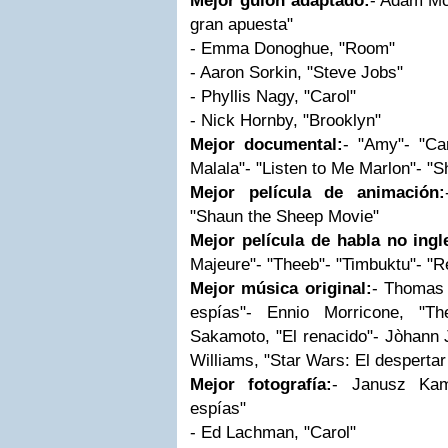
Mejor guión adaptado:
- Adam Mc
gran apuesta"
- Emma Donoghue, "Room"
- Aaron Sorkin, "Steve Jobs"
- Phyllis Nagy, "Carol"
- Nick Hornby, "Brooklyn"
Mejor documental:
- "Amy"- "Ca
Malala"- "Listen to Me Marlon"- "S
Mejor película de animación:
"Shaun the Sheep Movie"
Mejor película de habla no ingl
Majeure"- "Theeb"- "Timbuktu"- "R
Mejor música original:
- Thomas 
espías"- Ennio Morricone, "Th
Sakamoto, "El renacido"- Jòhann 
Williams, "Star Wars: El despertar
Mejor fotografía:
- Janusz Kam
espías"
- Ed Lachman, "Carol"