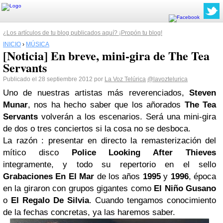
¿Los artículos de tu blog publicados aquí? ¡Propón tu blog!
INICIO
›
MÚSICA
[Noticia] En breve, mini-gira de The Tea
Servants
Publicado el 28 septiembre 2012 por
La Voz Telúrica
@lavoztelurica
Uno de nuestras artistas más reverenciados,
Steven
Munar
, nos ha hecho saber que los añorados
The Tea
Servants
volverán a los escenarios. Será una mini-gira
de dos o tres conciertos si la cosa no se desboca.
La razón : presentar en directo la remasterización del
mítico disco
Police Looking After Thieves
integramente, y todo su repertorio en el sello
Grabaciones En El Mar
de los años
1995
y
1996
, época
en la giraron con grupos gigantes como
El Niño Gusano
o
El Regalo De Silvia
. Cuando tengamos conocimiento
de la fechas concretas, ya las haremos saber.