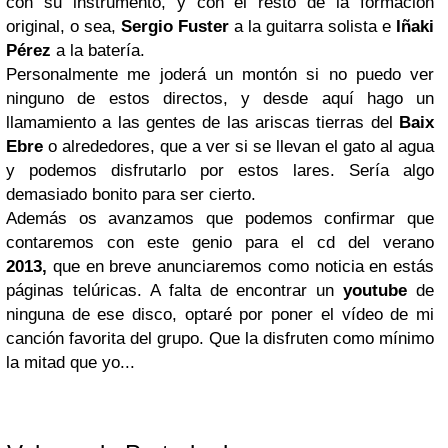
con su instrumento, y con el resto de la formación
original, o sea,
Sergio Fuster
a la guitarra solista e
Iñaki
Pérez
a la batería.
Personalmente me joderá un montón si no puedo ver
ninguno de estos directos, y desde aquí hago un
llamamiento a las gentes de las ariscas tierras del
Baix
Ebre
o alrededores, que a ver si se llevan el gato al agua
y podemos disfrutarlo por estos lares. Sería algo
demasiado bonito para ser cierto.
Además os avanzamos que podemos confirmar que
contaremos con este genio para el cd del verano
2013,
que en breve anunciaremos como noticia en estás
páginas telúricas. A falta de encontrar un
youtube
de
ninguna de ese disco, optaré por poner el vídeo de mi
canción favorita del grupo. Que la disfruten como mínimo
la mitad que yo...