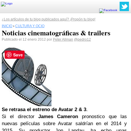
¿Los artículos de tu blog publicados aquí? ¡Propón tu blog!
INICIO
›
CULTURA Y OCIO
Noticias cinematográficas & trailers
Publicado el 12 enero 2012 por
Peter Allman
@pedro12
Save
Se retrasa el estreno de
Avatar
2 & 3
.
Si el director
James Cameron
pronostico que las
nuevas películas sobre Avatar saldrían en el 2014 y
2015. Su productor Jon Landau, ha echo unas