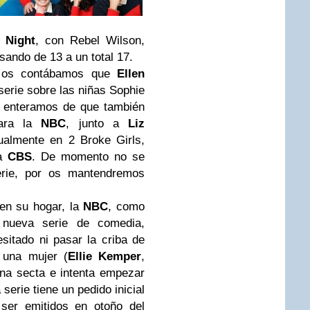
 Night
, con Rebel Wilson,
sando de 13 a un total 17.
 os contábamos que
Ellen
erie sobre las niñas Sophie
 enteramos de que también
para la
NBC
, junto a
Liz
tualmente en 2 Broke Girls,
la
CBS
. De momento no se
rie, por os mantendremos
en su hogar, la
NBC
, como
 nueva serie de comedia,
esitado ni pasar la criba de
n una mujer (
Ellie Kemper
,
na secta e intenta empezar
a serie tiene un pedido inicial
 ser emitidos en otoño del