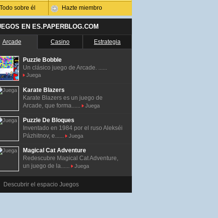
Todo sobre él
Hazte miembro
UEGOS EN ES.PAPERBLOG.COM
Arcade
Casino
Estrategia
Puzzle Bobble
Un clásico juego de Arcade. ......
Juega
Karate Blazers
Karate Blazers es un juego de
Arcade, que forma......
Juega
Puzzle De Bloques
Inventado en 1984 por el ruso Alekséi
Pázhitnov, e......
Juega
Magical Cat Adventure
Redescubre Magical Cat Adventure,
un juego de la......
Juega
Descubrir el espacio Juegos