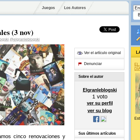
Juegos
Los Autores
les (3 nov)
ogski
@elgranleblogski
L
Ver el artículo original
Denunciar
EL
DÍ
Sobre el autor
Elgranleblogski
1
voto
ver su perfil
ver su blog
Est
Sus últimos artículos
amos cinco renovaciones y