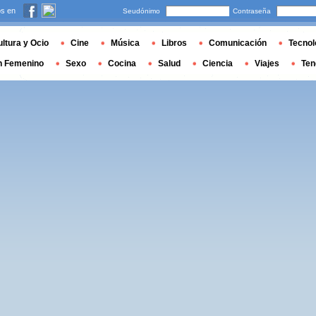
s en
Seudónimo
Contraseña
ltura y Ocio
Cine
Música
Libros
Comunicación
Tecnol
n Femenino
Sexo
Cocina
Salud
Ciencia
Viajes
Ten