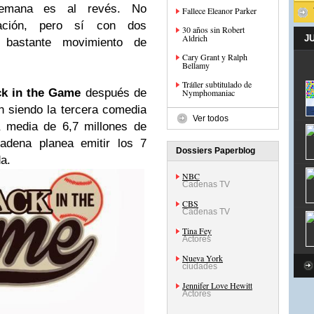
semana es al revés. No
Fallece Eleanor Parker
ación, pero sí con dos
30 años sin Robert
Aldrich
J
, bastante movimiento de
Cary Grant y Ralph
Bellamy
Tráíler subtitulado de
k in the Game
después de
Nymphomaniac
un siendo la tercera comedia
Ver todos
 media de 6,7 millones de
cadena planea emitir los 7
Dossiers Paperblog
a.
NBC
Cadenas TV
CBS
Cadenas TV
Tina Fey
Actores
Nueva York
ciudades
Jennifer Love Hewitt
Actores