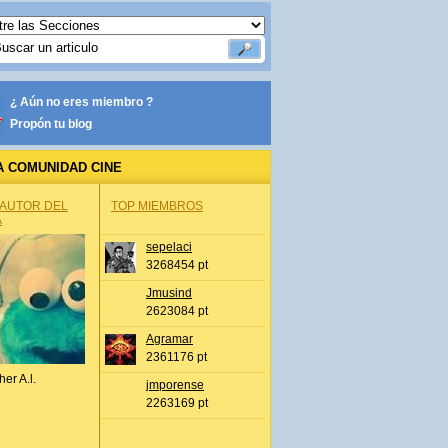
¿ Aún no eres miembro ?
Propón tu blog
A COMUNIDAD CINE
 AUTOR DEL
TOP MIEMBROS
A
sepelaci
3268454 pt
Jmusind
2623084 pt
Agramar
2361176 pt
her A.l.
jmporense
2263169 pt