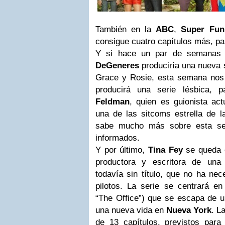
También en la
ABC
,
Super Fun
consigue cuatro capítulos más, pa
Y si hace un par de semanas
DeGeneres
produciría una nueva s
Grace y Rosie, esta semana nos
producirá una serie lésbica, 
Feldman
, quien es guionista ac
una de las sitcoms estrella de 
sabe mucho más sobre esta se
informados.
Y por último,
Tina Fey
se queda 
productora y escritora de una
todavía sin título, que no ha nec
pilotos. La serie se centrará e
“The Office”) que se escapa de u
una nueva vida en
Nueva York
. L
de 13 capítulos, previstos para