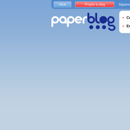
Inicio
Propón tu blog
Sígueno
Cu
E