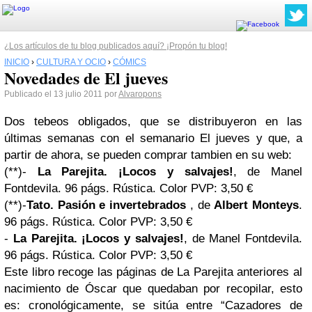
¿Los artículos de tu blog publicados aquí? ¡Propón tu blog!
INICIO
›
CULTURA Y OCIO
›
CÓMICS
Novedades de El jueves
Publicado el 13 julio 2011 por
Alvaropons
Dos tebeos obligados, que se distribuyeron en las
últimas semanas con el semanario El jueves y que, a
partir de ahora, se pueden comprar tambien en su web:
(**)-
La Parejita. ¡Locos y salvajes!
, de Manel
Fontdevila. 96 págs. Rústica. Color PVP: 3,50 €
(**)-
Tato. Pasión e invertebrados
, de
Albert Monteys
.
96 págs. Rústica. Color PVP: 3,50 €
-
La Parejita. ¡Locos y salvajes!
, de Manel Fontdevila.
96 págs. Rústica. Color PVP: 3,50 €
Este libro recoge las páginas de La Parejita anteriores al
nacimiento de Óscar que quedaban por recopilar, esto
es: cronológicamente, se sitúa entre “Cazadores de