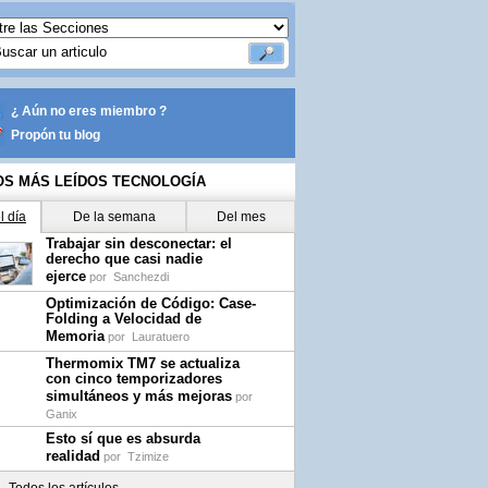
¿ Aún no eres miembro ?
Propón tu blog
OS MÁS LEÍDOS TECNOLOGÍA
l día
De la semana
Del mes
Trabajar sin desconectar: el
derecho que casi nadie
ejerce
por
Sanchezdi
Optimización de Código: Case-
Folding a Velocidad de
Memoria
por
Lauratuero
Thermomix TM7 se actualiza
con cinco temporizadores
simultáneos y más mejoras
por
Ganix
Esto sí que es absurda
realidad
por
Tzimize