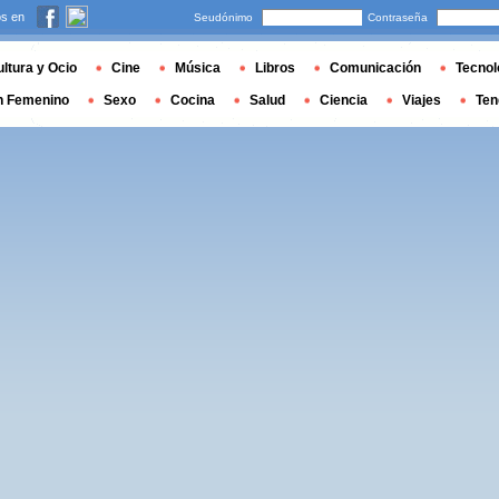
s en
Seudónimo
Contraseña
ltura y Ocio
Cine
Música
Libros
Comunicación
Tecnol
n Femenino
Sexo
Cocina
Salud
Ciencia
Viajes
Ten