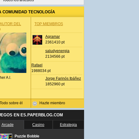
Todos los artículos
A COMUNIDAD TECNOLOGÍA
 AUTOR DEL
TOP MIEMBROS
A
Agramar
2361410 pt
saludyenergia
2134566 pt
Rafael
1988034 pt
her A.l.
Jorge Farinós Ibáñez
1852960 pt
Todo sobre él
Hazte miembro
UEGOS EN ES.PAPERBLOG.COM
Arcade
Casino
Estrategia
Puzzle Bobble