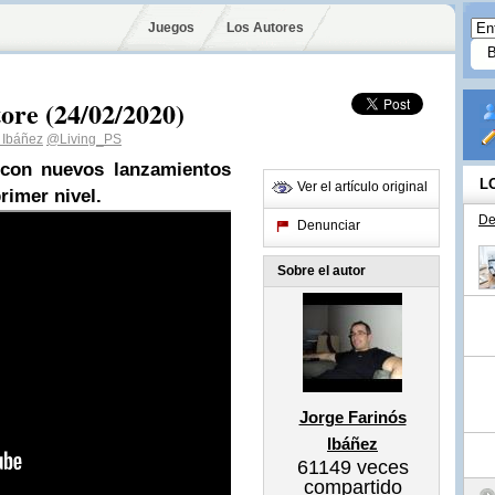
Juegos
Los Autores
ore (24/02/2020)
 Ibáñez
@Living_PS
a con nuevos lanzamientos
L
Ver el artículo original
rimer nivel.
De
Denunciar
Sobre el autor
Jorge Farinós
Ibáñez
61149
veces
compartido