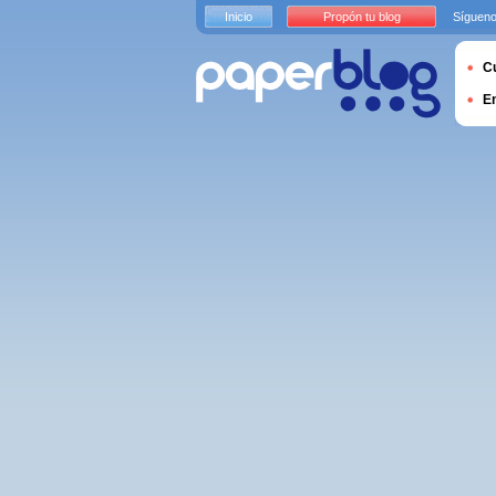
Inicio
Propón tu blog
Sígueno
Cu
E