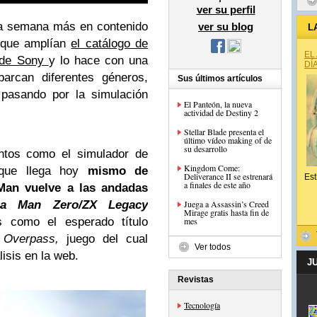
ver su perfil
na semana más en contenido
ver su blog
L
s que amplían
el catálogo de
EL
l de Sony
y lo hace con una
DÍ
arcan diferentes géneros,
Sus últimos artículos
 pasando por la simulación
El Panteón, la nueva
actividad de Destiny 2
Stellar Blade presenta el
último vídeo making of de
su desarrollo
ntos como el simulador de
Kingdom Come:
ue llega hoy
mismo de
Deliverance II se estrenará
Est
a finales de este año
Man vuelve a las andadas
a Man Zero/ZX Legacy
Juega a Assassin’s Creed
Mirage gratis hasta fin de
 como el esperado título
mes
a
Overpass,
juego del cual
Ver todos
isis en la web.
J
Revistas
Tecnología