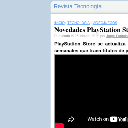
Revista Tecnología
INICIO
›
TECNOLOGÍA
›
VIDEOJUEGOS
Novedades PlayStation St
Publicado el 25 febrero 2020 por
Jorge Farinós
PlayStation Store se actualiz
semanales que traen títulos de p