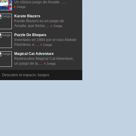
Un clásico juego de Arcade. ......
Juega
Karate Blazers
Karate Blazers es un juego de
Arcade, que forma......
Juega
Puzzle De Bloques
Inventado en 1984 por el ruso Alekséi
Pázhitnov, e......
Juega
Magical Cat Adventure
Redescubre Magical Cat Adventure,
un juego de la......
Juega
Descubrir el espacio Juegos