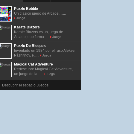
Puzzle Bobble
Un clásico juego de Arcade. ......
Juega
Karate Blazers
Karate Blazers es un juego de
Arcade, que forma......
Juega
Puzzle De Bloques
Inventado en 1984 por el ruso Alekséi
Pázhitnov, e......
Juega
Magical Cat Adventure
Redescubre Magical Cat Adventure,
un juego de la......
Juega
Descubrir el espacio Juegos