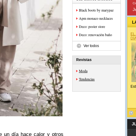
Cr
J
Black boots by marypaz
Apm monaco necklaces
L
Deco: poster store
EL
Deco: renovación baño
DÍ
Ver todos
Revistas
Moda
Tendencias
Est
J
e un día hace calor y otros