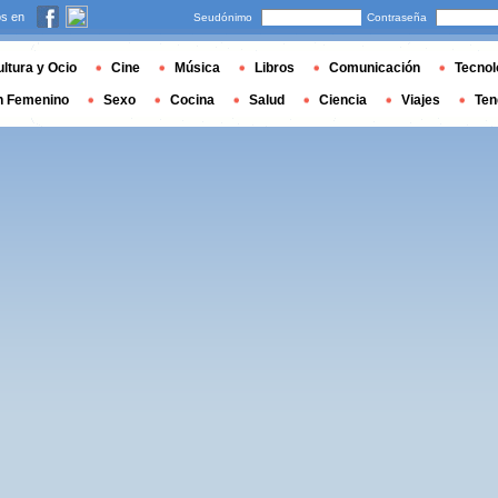
s en
Seudónimo
Contraseña
ltura y Ocio
Cine
Música
Libros
Comunicación
Tecnol
n Femenino
Sexo
Cocina
Salud
Ciencia
Viajes
Ten