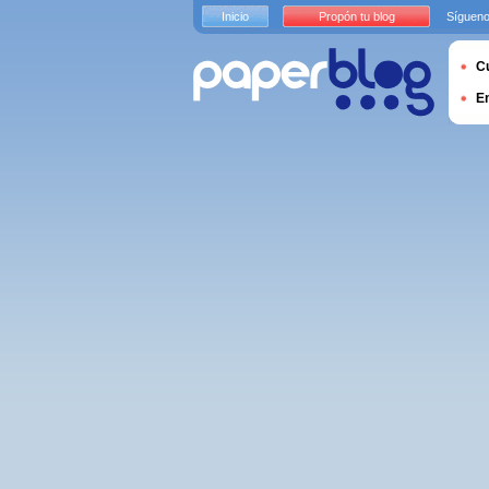
Inicio
Propón tu blog
Sígueno
Cu
E