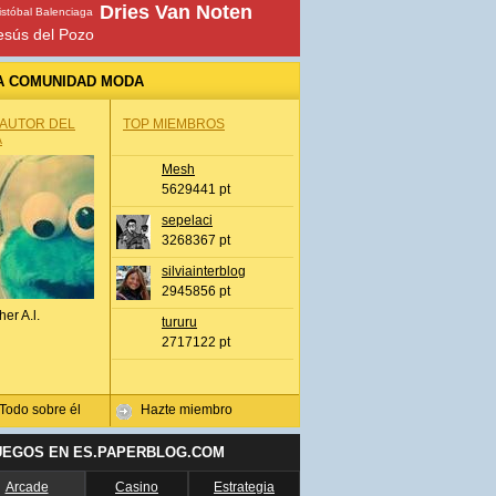
Dries Van Noten
istóbal Balenciaga
esús del Pozo
A COMUNIDAD MODA
 AUTOR DEL
TOP MIEMBROS
A
Mesh
5629441 pt
sepelaci
3268367 pt
silviainterblog
2945856 pt
her A.l.
tururu
2717122 pt
Todo sobre él
Hazte miembro
UEGOS EN ES.PAPERBLOG.COM
Arcade
Casino
Estrategia