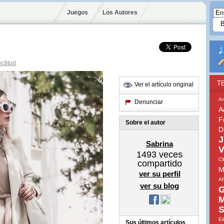
Juegos
Los Autores
ctitud
T
Ver el artículo original
A
Denunciar
A
F
Sobre el autor
D
J
Sabrina
V
1493
veces
Ci
compartido
M
ver su perfil
A
ver su blog
G
M
S
El
Sus últimos artículos