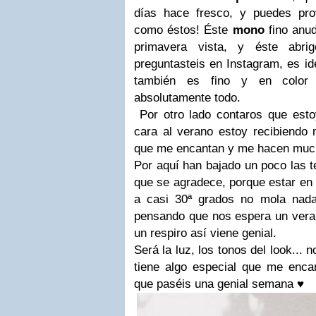
días hace fresco, y puedes pro
como éstos! Éste
mono
fino anu
primavera vista, y éste abr
preguntasteis en Instagram, es id
también es fino y en colo
absolutamente todo.
Por otro lado contaros que est
cara al verano estoy recibiendo
que me encantan y me hacen much
Por aquí han bajado un poco las t
que se agradece, porque estar e
a casi 30ª grados no mola nad
pensando que nos espera un veran
un respiro así viene genial.
Será la luz, los tonos del look...
tiene algo especial que me encan
que paséis una genial semana ♥