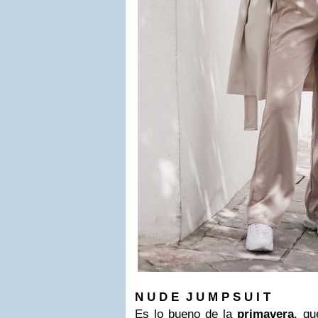
N U D E J U M P S U I T
Es lo bueno de la
primavera
, qu