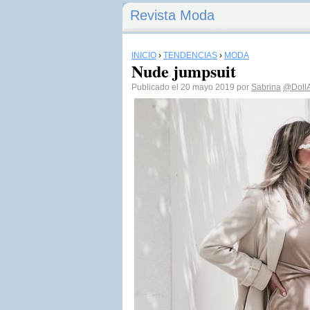
Revista Moda
INICIO
›
TENDENCIAS
›
MODA
Nude jumpsuit
Publicado el 20 mayo 2019 por
Sabrina
@DollA