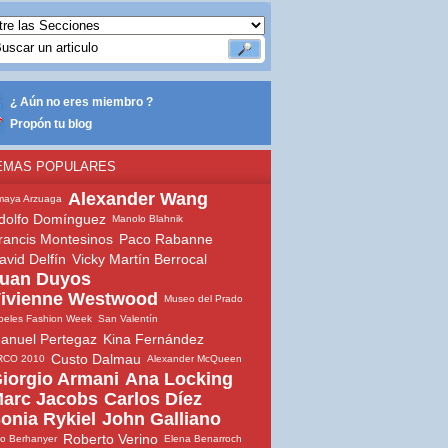
¿ Aún no eres miembro ?
Propón tu blog
EMAS POPULARES
Alexander Wang
maya Arzuaga
dolfo Domínguez
Manolo Blahnik
rancis Montesinos
Paco Rabanne
avid Delfín
Vicky Martín Berrocal
uan Duyos
ivienne Westwood
Museo del Prado
beles Fashion Week
San Valentín
anuel Pertegaz
Kina Fernández
Custo Dalmau
RCO 2010
Alexander McQueen
iorgio Armani
Ana Locking
arc Jacobs
Carlos Díez
onia Rykiel
John Galliano
Roberto Verino
io Berhanyer
Elena Benarroch