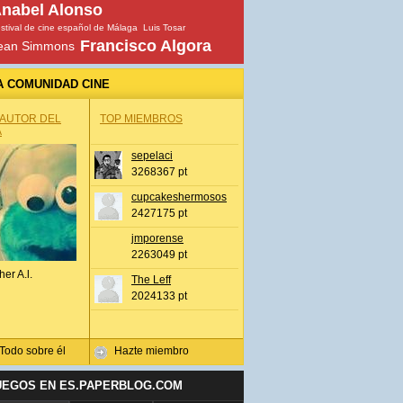
nabel Alonso
stival de cine español de Málaga
Luis Tosar
Francisco Algora
ean Simmons
A COMUNIDAD CINE
 AUTOR DEL
TOP MIEMBROS
A
sepelaci
3268367 pt
cupcakeshermosos
2427175 pt
jmporense
2263049 pt
her A.l.
The Leff
2024133 pt
Todo sobre él
Hazte miembro
UEGOS EN ES.PAPERBLOG.COM