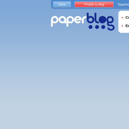
Inicio
Propón tu blog
Sígueno
Cu
E