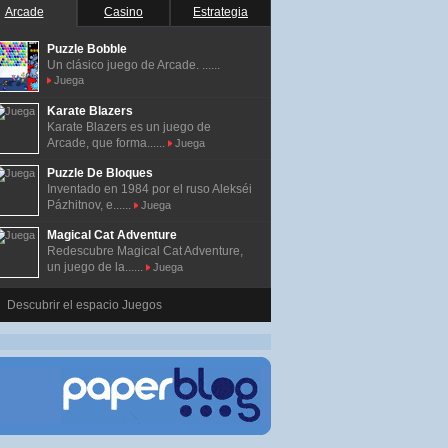
Arcade
Casino
Estrategia
Puzzle Bobble
Un clásico juego de Arcade. ......
Juega
Karate Blazers
Karate Blazers es un juego de
Arcade, que forma......
Juega
Puzzle De Bloques
Inventado en 1984 por el ruso Alekséi
Pázhitnov, e......
Juega
Magical Cat Adventure
Redescubre Magical Cat Adventure,
un juego de la......
Juega
Descubrir el espacio Juegos