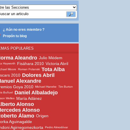
¿ Aún no eres miembro ?
Propón tu blog
EMAS POPULARES
orma Aleandro
Julio Médem
Fisáhara 2010
Victoria Abril
ta Hayworth
Tota Alba
chael Moore
Roman Polanski
Dolores Abril
scars 2010
anuel Alexandre
remios Goya 2010
Michael Haneke
Tim Burton
Daniel Albaladejo
is Buñuel
María Adánez
son Welles
lberto Alonso
ercedes Alonso
oberto Álamo
Origen
orka Aguinagalde
ndoni Agirregomezkorta
Pedro Almodóvar