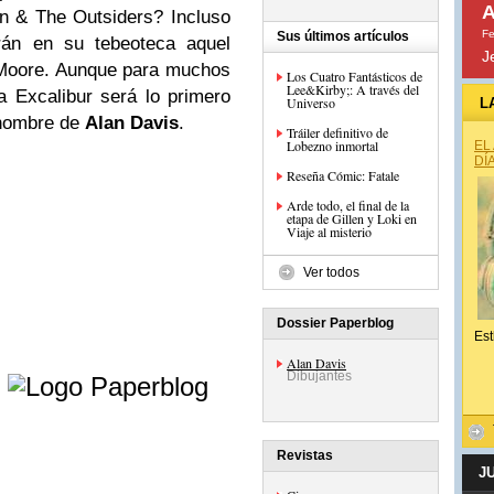
A
n & The Outsiders? Incluso
Fe
Sus últimos artículos
rán en su tebeoteca aquel
J
 Moore. Aunque para muchos
Los Cuatro Fantásticos de
Lee&Kirby;: A través del
da Excalibur será lo primero
Universo
L
l nombre de
Alan Davis
.
Tráiler definitivo de
Lobezno inmortal
EL
DÍ
Reseña Cómic: Fatale
Arde todo, el final de la
etapa de Gillen y Loki en
Viaje al misterio
Ver todos
Dossier Paperblog
Est
e
Alan Davis
Dibujantes
Revistas
J