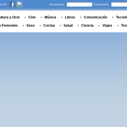
s en
Seudónimo
Contraseña
ltura y Ocio
Cine
Música
Libros
Comunicación
Tecnol
n Femenino
Sexo
Cocina
Salud
Ciencia
Viajes
Ten