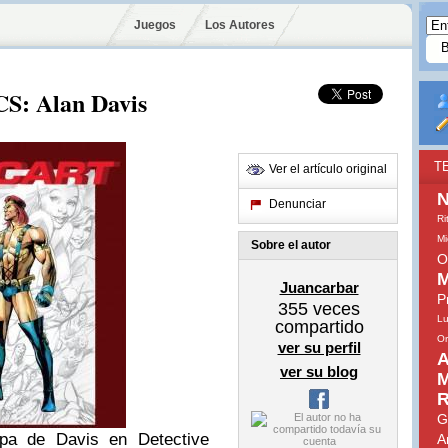
Juegos
Los Autores
 Alan Davis
T
Ver el artículo original
N
Denunciar
Ri
Mi
Sobre el autor
O
M
Juancarbar
P
355
veces
Lu
compartido
Or
ver su perfil
A
ver su blog
M
R
G
apa de Davis en Detective
A