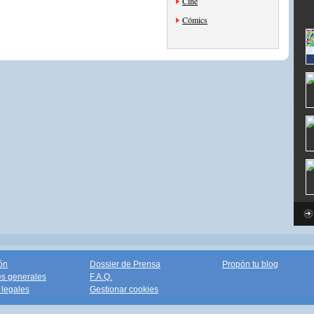
Cine
Cómics
ón
Dossier de Prensa
Propón tu blog
s generales
F.A.Q.
legales
Gestionar cookies