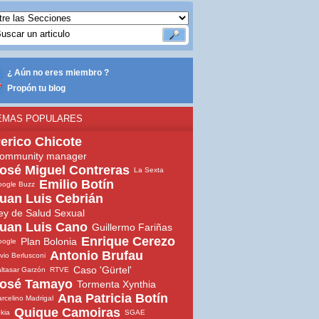
¿ Aún no eres miembro ?
Propón tu blog
EMAS POPULARES
erico Chicote
ommunity manager
osé Miguel Contreras
La Sexta
Emilio Botín
ogle Buzz
uan Luis Cebrián
ey de Salud Sexual
uan Luis Cano
Guillermo Fariñas
Enrique Cerezo
Plan Bolonia
oogle
Antonio Brufau
lvio Berlusconi
Caso 'Gürtel'
ltasar Garzón
RTVE
osé Tamayo
Tormenta Xynthia
Ana Patricia Botín
rcelino Madrigal
Quique Camoiras
ekia
SGAE