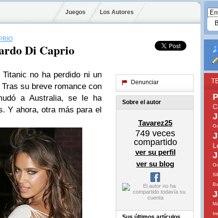
Juegos
Los Autores
PRIO
ardo Di Caprio
 Titanic no ha perdido ni un
T
Denunciar
. Tras su breve romance con
P
dó a Australia, se le ha
Sobre el autor
C
. Y ahora, otra más para el
J
Tavarez25
Go
749
veces
J
compartido
L
ver su perfil
J
ver su blog
G
Si
Ba
J
Ma
Ir
Sus últimos artículos