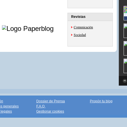
Revistas
e
Comunicación
Sociedad
ón
Dossier de Prensa
Propón tu blog
s generales
F.A.Q.
legales
Gestionar cookies