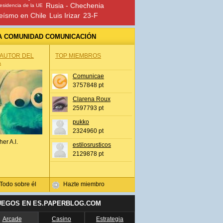
Rusia - Chechenia
esidencia de la UE
eísmo en Chile
Luis Irizar
23-F
A COMUNIDAD COMUNICACIÓN
 AUTOR DEL
TOP MIEMBROS
A
Comunicae
3757848 pt
Clarena Roux
2597793 pt
pukko
2324960 pt
her A.l.
estilosrusticos
2129878 pt
Todo sobre él
Hazte miembro
UEGOS EN ES.PAPERBLOG.COM
Arcade
Casino
Estrategia