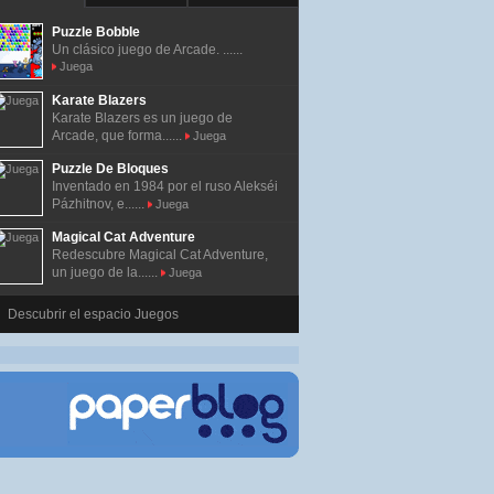
Puzzle Bobble
Un clásico juego de Arcade. ......
Juega
Karate Blazers
Karate Blazers es un juego de
Arcade, que forma......
Juega
Puzzle De Bloques
Inventado en 1984 por el ruso Alekséi
Pázhitnov, e......
Juega
Magical Cat Adventure
Redescubre Magical Cat Adventure,
un juego de la......
Juega
Descubrir el espacio Juegos