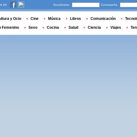
s en
Seudónimo
Contraseña
ltura y Ocio
Cine
Música
Libros
Comunicación
Tecnol
n Femenino
Sexo
Cocina
Salud
Ciencia
Viajes
Ten