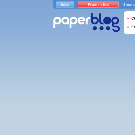
Inicio
Propón tu blog
Sígueno
Cu
E