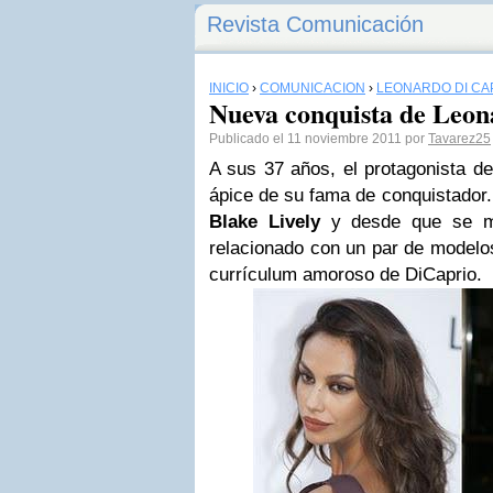
Revista Comunicación
INICIO
›
COMUNICACIÓN
›
LEONARDO DI CA
Nueva conquista de Leon
Publicado el 11 noviembre 2011 por
Tavarez25
A sus 37 años, el protagonista de
ápice de su fama de conquistador
Blake Lively
y desde que se mu
relacionado con un par de modelos
currículum amoroso de DiCaprio.