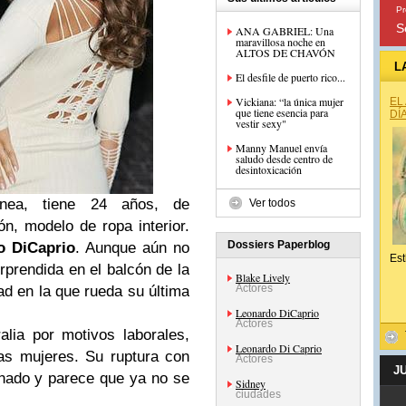
Pr
S
ANA GABRIEL: Una
maravillosa noche en
ALTOS DE CHAVÓN
L
El desfile de puerto rico...
Vickiana: “la única mujer
EL
que tiene esencia para
DÍ
vestir sexy"
Manny Manuel envía
saludo desde centro de
desintoxicación
nea, tiene 24 años, de
Ver todos
n, modelo de ropa interior.
Dossiers Paperblog
o DiCaprio
. Aunque aún no
Est
orprendida en el balcón de la
Blake Lively
Actores
ad en la que rueda su última
Leonardo DiCaprio
Actores
lia por motivos laborales,
Leonardo Di Caprio
as mujeres. Su ruptura con
Actores
J
ornado y parece que ya no se
Sidney
ciudades