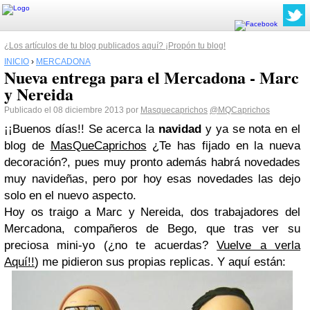
¿Los artículos de tu blog publicados aquí? ¡Propón tu blog!
INICIO
›
MERCADONA
Nueva entrega para el Mercadona - Marc
y Nereida
Publicado el 08 diciembre 2013 por
Masquecaprichos
@MQCaprichos
¡¡Buenos días!! Se acerca la
navidad
y ya se nota en el
blog de
MasQueCaprichos
¿Te has fijado en la nueva
decoración?, pues muy pronto además habrá novedades
muy navideñas, pero por hoy esas novedades las dejo
solo en el nuevo aspecto.
Hoy os traigo a Marc y Nereida, dos trabajadores del
Mercadona, compañeros de Bego, que tras ver su
preciosa mini-yo (¿no te acuerdas?
Vuelve a verla
Aquí!!
) me pidieron sus propias replicas. Y aquí están: