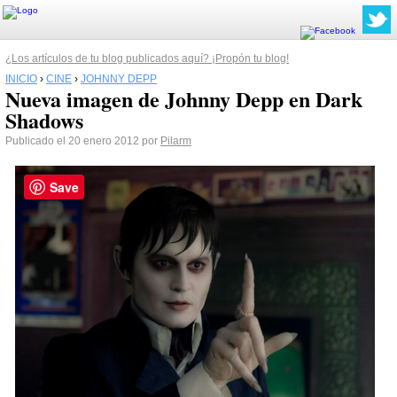
¿Los artículos de tu blog publicados aquí? ¡Propón tu blog!
INICIO
›
CINE
›
JOHNNY DEPP
Nueva imagen de Johnny Depp en Dark
Shadows
Publicado el 20 enero 2012 por
Pilarm
Save