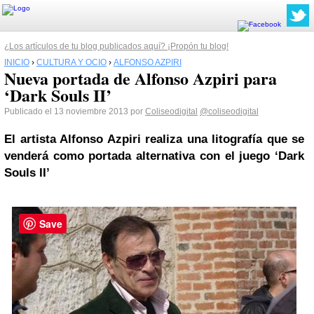
¿Los artículos de tu blog publicados aquí? ¡Propón tu blog!
INICIO
›
CULTURA Y OCIO
›
ALFONSO AZPIRI
Nueva portada de Alfonso Azpiri para
‘Dark Souls II’
Publicado el 13 noviembre 2013 por
Coliseodigital
@coliseodigital
El artista
Alfonso Azpiri
realiza una litografía que se
venderá como portada alternativa con el juego ‘Dark
Souls II’
Save