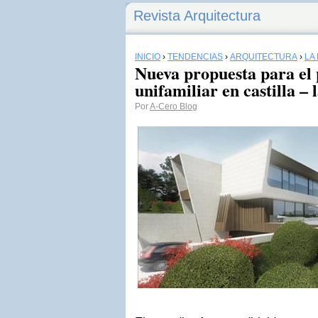
Revista Arquitectura
INICIO
›
TENDENCIAS
›
ARQUITECTURA
›
LA
Nueva propuesta para el 
unifamiliar en castilla –
Por
A-Cero Blog