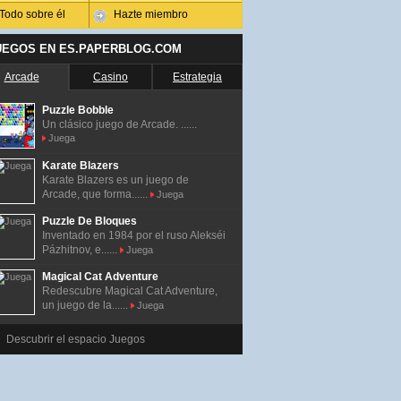
Todo sobre él
Hazte miembro
UEGOS EN ES.PAPERBLOG.COM
Arcade
Casino
Estrategia
Puzzle Bobble
Un clásico juego de Arcade. ......
Juega
Karate Blazers
Karate Blazers es un juego de
Arcade, que forma......
Juega
Puzzle De Bloques
Inventado en 1984 por el ruso Alekséi
Pázhitnov, e......
Juega
Magical Cat Adventure
Redescubre Magical Cat Adventure,
un juego de la......
Juega
Descubrir el espacio Juegos