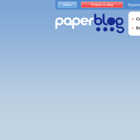
Inicio
Propón tu blog
Sígueno
Cu
E