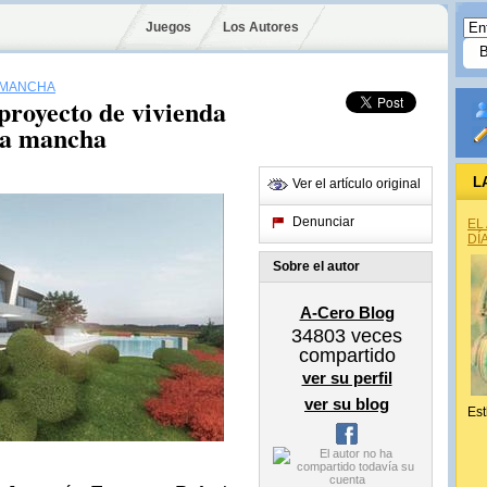
Juegos
Los Autores
 MANCHA
proyecto de vivienda
 la mancha
L
Ver el artículo original
Denunciar
EL
DÍ
Sobre el autor
A-Cero Blog
34803
veces
compartido
ver su perfil
ver su blog
Est