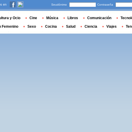
s en
Seudónimo
Contraseña
ltura y Ocio
Cine
Música
Libros
Comunicación
Tecnol
n Femenino
Sexo
Cocina
Salud
Ciencia
Viajes
Ten