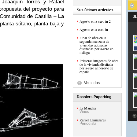
r Joaaquín Torres y Rafael
ropuesta del proyecto para
Sus últimos artículos
a Comunidad de Castilla –
La
J
Agosto en a-cero in 2
planta sótano, planta baja y
Agosto en a-cero in
Final de obra en la
segunda manzana de
viviendas adosadas
diseñadas por a-cero en
málaga
Primeras imágenes de obra
de la vivienda diseñada
por a-cero al noreste de
españa
Ver todos
Dossiers Paperblog
La Mancha
Vinos
Rafael Llamazares
Periodista