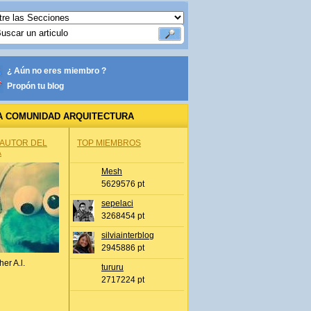
¿ Aún no eres miembro ?
Propón tu blog
A COMUNIDAD ARQUITECTURA
 AUTOR DEL
TOP MIEMBROS
A
Mesh
5629576 pt
sepelaci
3268454 pt
silviainterblog
2945886 pt
her A.l.
tururu
2717224 pt