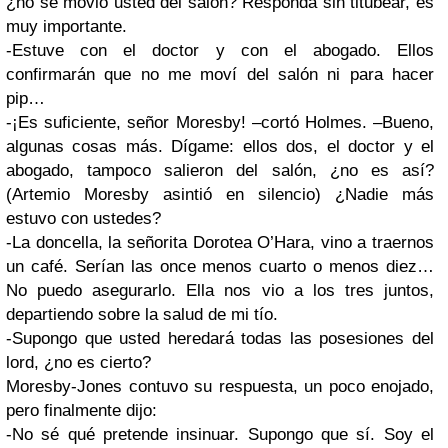
¿no se movió usted del salón? Responda sin titubear, es
muy importante.
-Estuve con el doctor y con el abogado. Ellos
confirmarán que no me moví del salón ni para hacer
pip…
-¡Es suficiente, señor Moresby! –cortó Holmes. –Bueno,
algunas cosas más. Dígame: ellos dos, el doctor y el
abogado, tampoco salieron del salón, ¿no es así?
(Artemio Moresby asintió en silencio) ¿Nadie más
estuvo con ustedes?
-La doncella, la señorita Dorotea O’Hara, vino a traernos
un café. Serían las once menos cuarto o menos diez…
No puedo asegurarlo. Ella nos vio a los tres juntos,
departiendo sobre la salud de mi tío.
-Supongo que usted heredará todas las posesiones del
lord, ¿no es cierto?
Moresby-Jones contuvo su respuesta, un poco enojado,
pero finalmente dijo:
-No sé qué pretende insinuar. Supongo que sí. Soy el