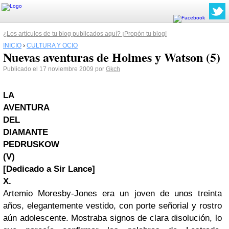
¿Los artículos de tu blog publicados aquí? ¡Propón tu blog!
INICIO
›
CULTURA Y OCIO
Nuevas aventuras de Holmes y Watson (5)
Publicado el 17 noviembre 2009 por
Gkch
LA
AVENTURA
DEL
DIAMANTE
PEDRUSKOW
(V)
[Dedicado a Sir Lance]
X.
Artemio Moresby-Jones era un joven de unos treinta
años, elegantemente vestido, con porte señorial y rostro
aún adolescente. Mostraba signos de clara disolución, lo