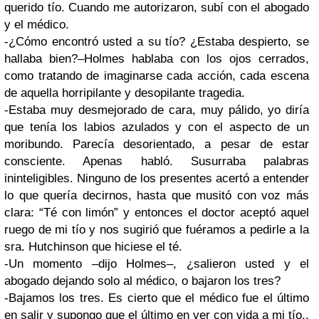
querido tío. Cuando me autorizaron, subí con el abogado
y el médico.
-¿Cómo encontró usted a su tío? ¿Estaba despierto, se
hallaba bien?–Holmes hablaba con los ojos cerrados,
como tratando de imaginarse cada acción, cada escena
de aquella horripilante y desopilante tragedia.
-Estaba muy desmejorado de cara, muy pálido, yo diría
que tenía los labios azulados y con el aspecto de un
moribundo. Parecía desorientado, a pesar de estar
consciente. Apenas habló. Susurraba palabras
ininteligibles. Ninguno de los presentes acertó a entender
lo que quería decirnos, hasta que musitó con voz más
clara: “Té con limón” y entonces el doctor aceptó aquel
ruego de mi tío y nos sugirió que fuéramos a pedirle a la
sra. Hutchinson que hiciese el té.
-Un momento –dijo Holmes–, ¿salieron usted y el
abogado dejando solo al médico, o bajaron los tres?
-Bajamos los tres. Es cierto que el médico fue el último
en salir y supongo que el último en ver con vida a mi tío.,