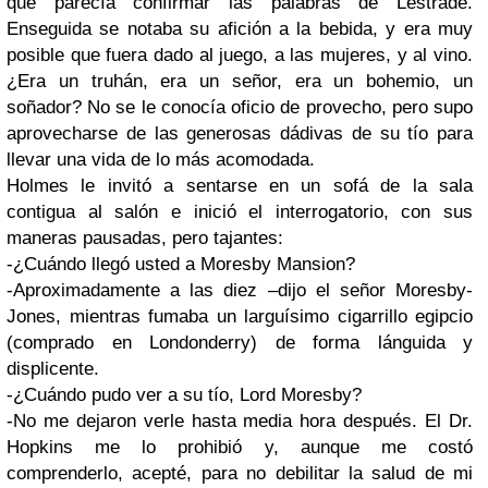
que parecía confirmar las palabras de Lestrade.
Enseguida se notaba su afición a la bebida, y era muy
posible que fuera dado al juego, a las mujeres, y al vino.
¿Era un truhán, era un señor, era un bohemio, un
soñador? No se le conocía oficio de provecho, pero supo
aprovecharse de las generosas dádivas de su tío para
llevar una vida de lo más acomodada.
Holmes le invitó a sentarse en un sofá de la sala
contigua al salón e inició el interrogatorio, con sus
maneras pausadas, pero tajantes:
-¿Cuándo llegó usted a Moresby Mansion?
-Aproximadamente a las diez –dijo el señor Moresby-
Jones, mientras fumaba un larguísimo cigarrillo egipcio
(comprado en Londonderry) de forma lánguida y
displicente.
-¿Cuándo pudo ver a su tío, Lord Moresby?
-No me dejaron verle hasta media hora después. El Dr.
Hopkins me lo prohibió y, aunque me costó
comprenderlo, acepté, para no debilitar la salud de mi