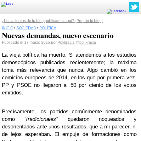
¿Los artículos de tu blog publicados aquí? ¡Propón tu blog!
INICIO
›
SOCIEDAD
›
POLÍTICA
Nuevas demandas, nuevo escenario
Publicado el 17 marzo 2015 por
Polikracia
@polikracia
La vieja política ha muerto. Si atendemos a los estudios
demoscópicos publicados recientemente; la máxima
toma más relevancia que nunca. Algo cambió en los
comicios europeos de 2014, en los que por primera vez,
PP y PSOE no llegaron al 50 por ciento de los votos
emitidos.
Precisamente, los partidos comúnmente denominados
como
“tradicionales”
quedaron noqueados y
desorientados ante unos resultados, que a mi parecer, ni
de lejos esperaban. El empuje de formaciones como