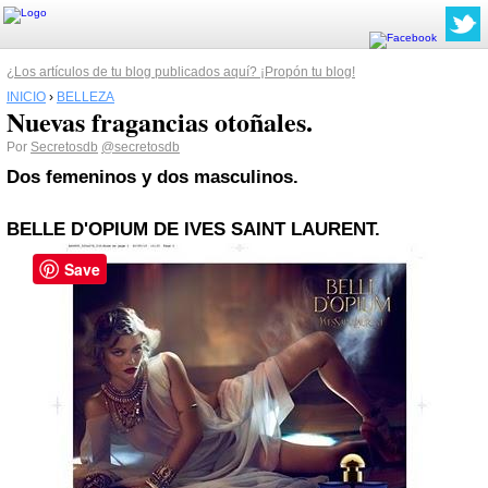
¿Los artículos de tu blog publicados aquí? ¡Propón tu blog!
INICIO
›
BELLEZA
Nuevas fragancias otoñales.
Por
Secretosdb
@secretosdb
Dos femeninos y dos masculinos.
BELLE D'OPIUM DE IVES SAINT LAURENT.
Save