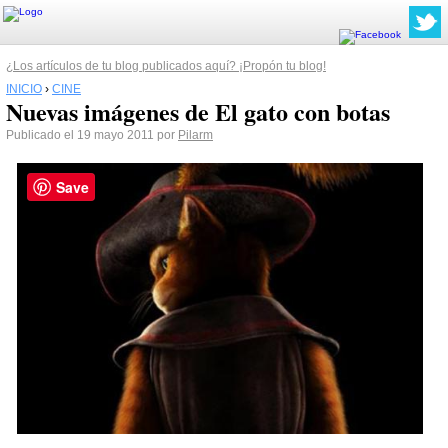
¿Los artículos de tu blog publicados aquí? ¡Propón tu blog!
INICIO
›
CINE
Nuevas imágenes de El gato con botas
Publicado el 19 mayo 2011 por
Pilarm
Save