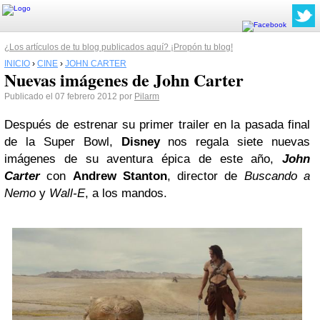
¿Los artículos de tu blog publicados aquí? ¡Propón tu blog!
INICIO
›
CINE
›
JOHN CARTER
Nuevas imágenes de John Carter
Publicado el 07 febrero 2012 por
Pilarm
Después de estrenar su primer trailer en la pasada final
de la Super Bowl,
Disney
nos regala siete nuevas
imágenes de su aventura épica de este año,
John
Carter
con
Andrew Stanton
, director de
Buscando a
Nemo
y
Wall-E
, a los mandos.