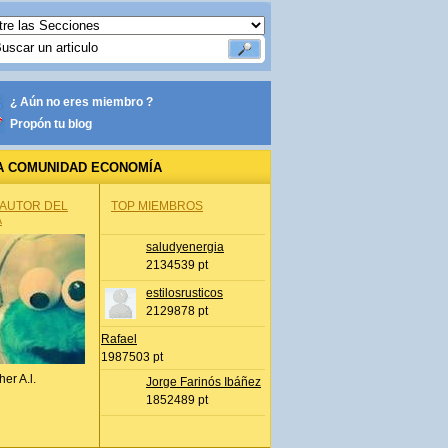
¿ Aún no eres miembro ?
Propón tu blog
A COMUNIDAD ECONOMÍA
 AUTOR DEL
TOP MIEMBROS
A
saludyenergia
2134539 pt
estilosrusticos
2129878 pt
Rafael
1987503 pt
her A.l.
Jorge Farinós Ibáñez
1852489 pt