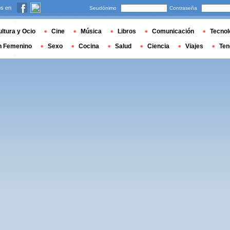
s en
Seudónimo
Contraseña
ltura y Ocio
Cine
Música
Libros
Comunicación
Tecnol
n Femenino
Sexo
Cocina
Salud
Ciencia
Viajes
Ten