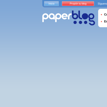
Inicio
Propón tu blog
Sígueno
Cu
E