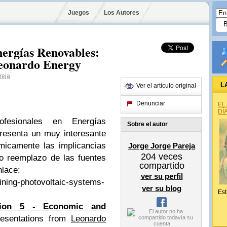
Juegos
Los Autores
nergías Renovables:
Leonardo Energy
reja
L
Ver el artículo original
Denunciar
EL
DÍ
fesionales en Energías
Sobre el autor
resenta un muy interesante
micamente las implicancias
Jorge Jorge Pareja
204
veces
o reemplazo de las fuentes
compartido
nlace:
ver su perfil
aining-photovoltaic-systems-
ver su blog
Est
ssion 5 - Economic and
esentations from
Leonardo