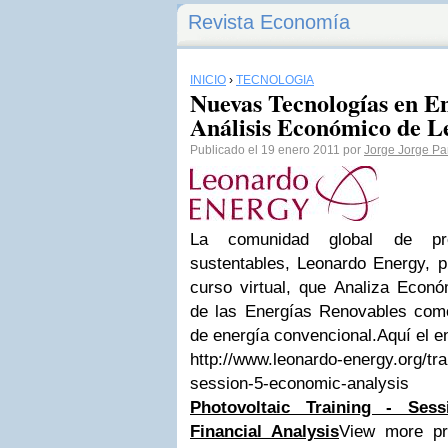
Revista Economía
INICIO
›
TECNOLOGÍA
Nuevas Tecnologías en E
Análisis Económico de 
Publicado el 19 enero 2011 por
Jorge Jorge Pa
La comunidad global de pro
sustentables, Leonardo Energy, p
curso virtual, que Analiza Econó
de las Energías Renovables com
de energía convencional.Aquí el e
http://www.leonardo-energy.org/tr
session-5-economic-analysis
Photovoltaic Training - Se
Financial Analysis
View more pr