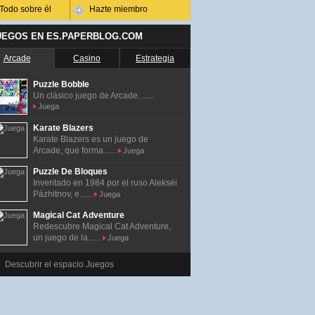
Todo sobre él
Hazte miembro
UEGOS EN ES.PAPERBLOG.COM
Arcade
Casino
Estrategia
Puzzle Bobble
Un clásico juego de Arcade. ......
Juega
Karate Blazers
Karate Blazers es un juego de
Arcade, que forma......
Juega
Puzzle De Bloques
Inventado en 1984 por el ruso Alekséi
Pázhitnov, e......
Juega
Magical Cat Adventure
Redescubre Magical Cat Adventure,
un juego de la......
Juega
Descubrir el espacio Juegos