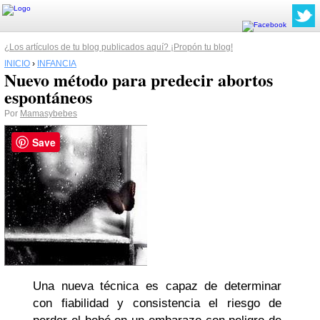
¿Los artículos de tu blog publicados aquí? ¡Propón tu blog!
INICIO
›
INFANCIA
Nuevo método para predecir abortos
espontáneos
Por
Mamasybebes
Save
Una nueva técnica es capaz de determinar
con fiabilidad y consistencia el riesgo de