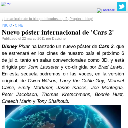
¿Los artículos de tu blog publicados aquí? ¡Propón tu blog!
INICIO
›
CINE
Nuevo póster internacional de 'Cars 2'
Publicado el 22 marzo 2011 por
Davicine
Disney
Pixar
ha lanzado un nuevo póster de
Cars 2
, que
se estrenará en los cines de nuestro país el próximo 6
de julio, tanto en salas convencionales como 3D, y está
dirigida por
John Lasseter
y co-dirigida por
Brad Lewis
.
En esta secuela podremos oir las voces, en la versión
original, de
Owen Wilson, Larry the Cable Guy, Michael
Caine, Emily Mortimer, Jason Isaacs, Joe Mantegna,
Peter Jacobson, Thomas Kretschmann, Bonnie Hunt,
Cheech Marin
y
Tony Shalhoub.