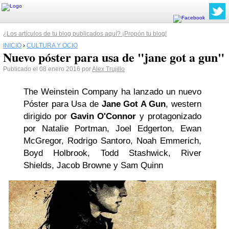
¿Los artículos de tu blog publicados aquí? ¡Propón tu blog!
INICIO
›
CULTURA Y OCIO
Nuevo póster para usa de "jane got a gun"
Publicado el 08 enero 2016 por
Alex Trujillo
The Weinstein Company ha lanzado un nuevo
Póster para Usa de
Jane Got A Gun
, western
dirigido por
Gavin O'Connor
y protagonizado
por Natalie Portman, Joel Edgerton, Ewan
McGregor, Rodrigo Santoro, Noah Emmerich,
Boyd Holbrook, Todd Stashwick, River
Shields, Jacob Browne y Sam Quinn