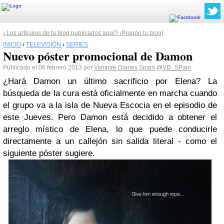
¿Los artículos de tu blog publicados aquí? ¡Propón tu blog!
INICIO
›
TELEVISIÓN
›
SERIES
Nuevo póster promocional de Damon
Publicado el 06 febrero 2013 por
Vampire Diaries Spain
@VD_SPain
¿Hará
Damon
un
último sacrificio
por
Elena? La
búsqueda de
la cura está oficialmente en marcha
cuando
el grupo va a la isla de
Nueva Escocia
en el episodio
de
este Jueves
.
Pero Damon
está decidido a
obtener el
arreglo
místico
de
Elena,
lo que puede
conducir
le
directamente a un
callejón sin salida
literal
- como el
siguiente póster
sugiere.