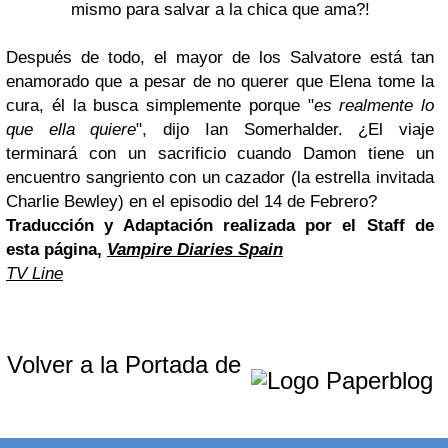
mismo para salvar a la chica que ama?!
Después de todo,
el
mayor
de los Salvatore
está tan
enamorado
que a pesar de
no querer
que Elena
tome la
cura
, él la busca
simplemente
porque "
es
realmente
lo
que ella quiere
",
dijo
Ian
Somerhalder
.
¿E
l viaje
terminará con un sacrificio
cuando
Damon
tiene
un
encuentro
sangriento con
un cazador
(la estrella invitada
Charlie
Bewley
) en el
episodio
del
14 de Febrero
?
Traducción y Adaptación realizada por el Staff de
esta página,
Vampire Diaries Spain
TV Line
Volver a la Portada de