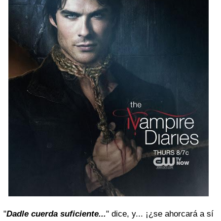
"
Dadle
cuerda
suficiente...
" dice, y... ¡¿se ahorcará a sí