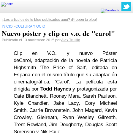
¿Los artículos de tu blog publicados aquí? ¡Propón tu blog!
INICIO
›
CULTURA Y OCIO
Nuevo póster y clip en v.o. de "carol"
Publicado el 13 noviembre 2015 por
Alex Trujillo
Clip en V.O. y nuevo Póster
de
Carol,
adaptación de la novela de Patricia
Highsmith 'The Price of Salt', editada en
España con el mismo título que su adaptación
cinematográfica, 'Carol'. La película esta
dirigida por
Todd Haynes
y protagonizada por
Cate Blanchett, Rooney Mara, Sarah Paulson,
Kyle Chandler, Jake Lacy, Cory Michael
Smith, Carrie Brownstein, John Magard, Kevin
Crowley, Gielreath, Ryan Wesley Gilreath,
Trent Rowland, Jim Dougherty, Douglas Scott
Sorenson y Nik Pajic.