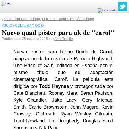
¿Los artículos de tu blog publicados aquí? ¡Propón tu blog!
INICIO
›
CULTURA Y OCIO
Nuevo quad póster para uk de "carol"
Publicado el 25 octubre 2015 por
Alex Trujillo
Nuevo Póster para Reino Unido de
Carol,
adaptación de la novela de Patricia Highsmith
'The Price of Salt', editada en España con el
mismo título que su adaptación
cinematográfica, 'Carol'. La película esta
dirigida por
Todd Haynes
y protagonizada por
Cate Blanchett, Rooney Mara, Sarah Paulson,
Kyle Chandler, Jake Lacy, Cory Michael
Smith, Carrie Brownstein, John Magard, Kevin
Crowley, Gielreath, Ryan Wesley Gilreath,
Trent Rowland, Jim Dougherty, Douglas Scott
Sorenson y Nik Pajic.