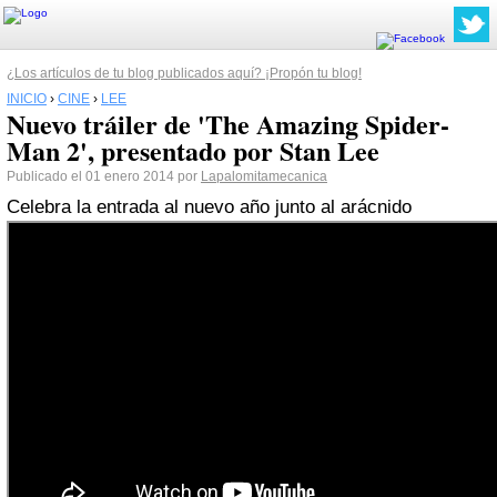
¿Los artículos de tu blog publicados aquí? ¡Propón tu blog!
INICIO
›
CINE
›
LEE
Nuevo tráiler de 'The Amazing Spider-
Man 2', presentado por Stan Lee
Publicado el 01 enero 2014 por
Lapalomitamecanica
Celebra la entrada al nuevo año junto al arácnido