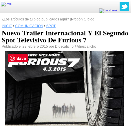
¿Los artículos de tu blog publicados aquí? ¡Propón tu blog!
INICIO
›
COMUNICACIÓN
›
SPOT
Nuevo Trailer Internacional Y El Segundo
Spot Televisivo De Furious 7
Publicado el 23 febrero 2015 por
Dioscaficho
@dioscaficho
Save