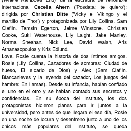
(Where Rainbows End)' de la escritora de renombre
internacional
Cecelia Ahern
('Posdata: te quiero');
dirigida por
Christian Ditte
('Vicky el Vikingo y el
martillo de Thor') y protagonizada por Lily Collins, Sam
Claflin, Tamsin Egerton, Jaime Winstone, Christian
Cooke, Suki Waterhouse, Lily Laight, Jake Manley,
Norma Sheahan, Nick Lee, David Walsh, Aris
Athanasopoulos y Kris Edlund.
Love, Rosie cuenta la historia de dos íntimos amigos,
Rosie (Lily Collins, Cazadores de sombras: Ciudad de
hueso, El sicario de Dios) y Alex (Sam Claflin,
Blancanieves y la leyenda del cazador, Los juegos del
hambre: En llamas). Desde su infancia, habían confiado
el uno en el otro y se habían contado sus secretos y
confidencias. En su época del instituto, los dos
protagonistas hicieron planes para ir juntos a la
universidad, pero antes de que llegara el ese día, Rosie
en una noche de locura y desenfreno junto a uno de los
chicos más populares del instituto, se queda