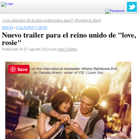
¿Los artículos de tu blog publicados aquí? ¡Propón tu blog!
INICIO
›
CULTURA Y OCIO
Nuevo trailer para el reino unido de "love,
rosie"
Publicado el 07 agosto 2014 por
Alex Trujillo
Save