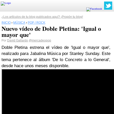
¿Los artículos de tu blog publicados aquí? ¡Propón tu blog!
INICIO
›
MÚSICA
›
POP / ROCK
Nuevo vídeo de Doble Pletina: 'Igual o
mayor que'
Por
David Gallardo
@mercadeopop
Doble Pletina estrena el vídeo de 'Igual o mayor que',
realizado para Jabalina Música por Stanley Sunday. Este
tema pertenece al álbum 'De lo Concreto a lo General',
desde hace unos meses disponible.