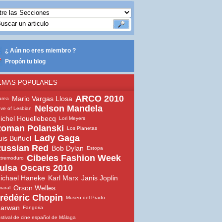
¿ Aún no eres miembro ?
Propón tu blog
EMAS POPULARES
ARCO 2010
Mario Vargas Llosa
area
Nelson Mandela
ve of Lesbian
ichel Houellebecq
Lori Meyers
oman Polanski
Los Planetas
Lady Gaga
uis Buñuel
ussian Red
Bob Dylan
Estopa
Cibeles Fashion Week
tremoduro
ulsa
Oscars 2010
ichael Haneke
Karl Marx
Janis Joplin
Orson Welles
aral
rédéric Chopin
Museo del Prado
arwan
Fangoria
stival de cine español de Málaga