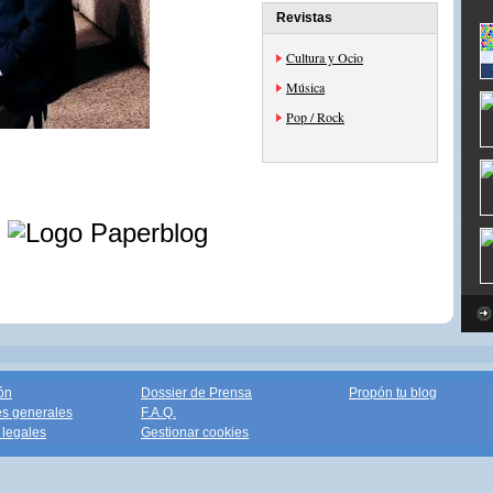
Revistas
Cultura y Ocio
Música
Pop / Rock
e
ón
Dossier de Prensa
Propón tu blog
s generales
F.A.Q.
legales
Gestionar cookies