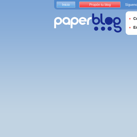
Inicio
Propón tu blog
Sígueno
Cu
E