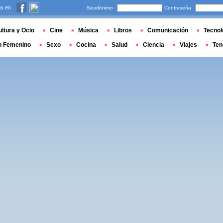
s en
Seudónimo
Contraseña
ltura y Ocio
Cine
Música
Libros
Comunicación
Tecnol
n Femenino
Sexo
Cocina
Salud
Ciencia
Viajes
Ten