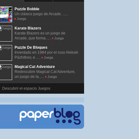
Puzzle Bobble
Un clásico juego de Arcade. ......
Juega
Karate Blazers
Karate Blazers es un juego de
Arcade, que forma......
Juega
Puzzle De Bloques
Inventado en 1984 por el ruso Alekséi
Pázhitnov, e......
Juega
Magical Cat Adventure
Redescubre Magical Cat Adventure,
un juego de la......
Juega
Descubrir el espacio Juegos