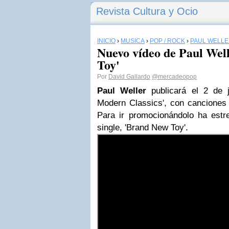
Revista Cultura y Ocio
INICIO
›
MÚSICA
›
POP / ROCK
›
PAUL WELL
Nuevo vídeo de Paul Wel
Toy'
Por
David Gallardo
@mercadeopop
Paul Weller
publicará el 2 de ju
Modern Classics', con canciones d
Para ir promocionándolo ha est
single, 'Brand New Toy'.