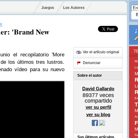
Juegos
Los Autores
ER
ler: 'Brand New
T
Ver el artículo original
nio el recopilatorio 'More
e los últimos tres lustros.
M
Denunciar
Lo
renado vídeo para su nuevo
M
Sobre el autor
R
L
David Gallardo
R
89377
veces
Ex
compartido
T
ver su perfil
M
ver su blog
Am
F
M
Fe
Sus últimos artículos