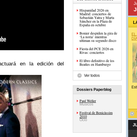
J
J
Hispanidad 2026 en
Madrid: conciertos de
Sebastián Yatra y Marta
Sánchez en la Plaza de
L
España en octubre
Bonier despiden la gira de
EL
‘La noria’ mientras
DÍ
ultiman su segundo disco
Fiesta del PCE 2026 en
Rivas: conciertos
El libro definitivo de los
ctuará en la edición del
Beatles en Hamburgo
Ver todos
Est
Dossiers Paperblog
Paul Weller
Músicos
Festival de Benicàssim
2010
Ocio
J