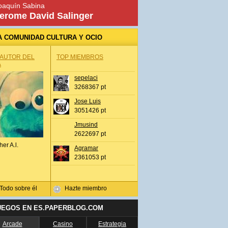
oaquín Sabina
erome David Salinger
A COMUNIDAD CULTURA Y OCIO
 AUTOR DEL
TOP MIEMBROS
A
sepelaci
3268367 pt
Jose Luis
3051426 pt
Jmusind
2622697 pt
her A.l.
Agramar
2361053 pt
Todo sobre él
Hazte miembro
UEGOS EN ES.PAPERBLOG.COM
Arcade
Casino
Estrategia