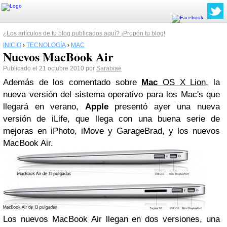
¿Los artículos de tu blog publicados aquí? ¡Propón tu blog!
INICIO
›
TECNOLOGÍA
›
MAC
Nuevos MacBook Air
Publicado el 21 octubre 2010 por
Sarabiae
Además de los comentado sobre
Mac
OS X Lion
, la
nueva versión del sistema operativo para los Mac's que
llegará en verano,
Apple
presentó ayer una nueva
versión de iLife, que llega con una buena serie de
mejoras en iPhoto, iMove y GarageBrad, y
los nuevos
MacBook Air
.
Los nuevos MacBook Air llegan en
dos versiones
, una