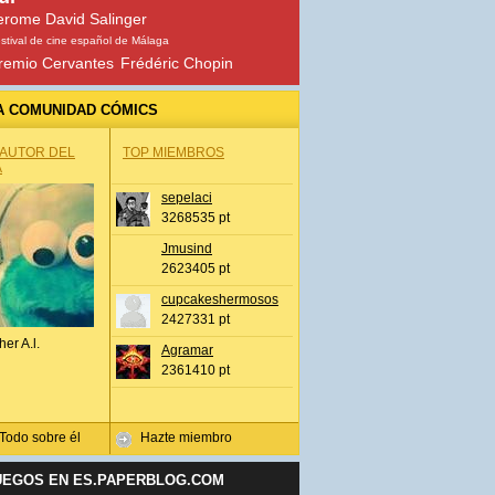
erome David Salinger
stival de cine español de Málaga
remio Cervantes
Frédéric Chopin
A COMUNIDAD CÓMICS
 AUTOR DEL
TOP MIEMBROS
A
sepelaci
3268535 pt
Jmusind
2623405 pt
cupcakeshermosos
2427331 pt
her A.l.
Agramar
2361410 pt
Todo sobre él
Hazte miembro
UEGOS EN ES.PAPERBLOG.COM