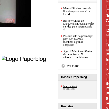
F
F
Marvel Studios revela la
F
línea temporal oficial del
UCM
J
G
El showrunner de
Daredevil entrega a Netflix
Mu
su idea para la temporada
4
D
Posible lista de personajes
Mi
para Los Eternos,
F
incluidas algunas
sorpresas
T
Mi
Age of Man traerá títulos
e
de un universo X
F
alternativo en febrero
I
Lu
Ver todos
F
C
Dossier Paperblog
F
I
Nueva York
F
ciudades
F
S
F
Revistas
S