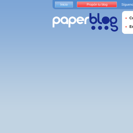
Inicio
Propón tu blog
Sígueno
Cu
E