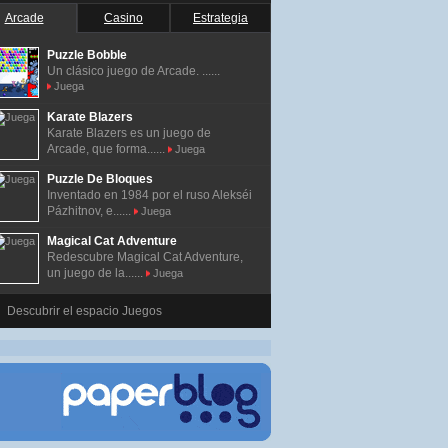
Arcade
Casino
Estrategia
Puzzle Bobble
Un clásico juego de Arcade. ......
Juega
Karate Blazers
Karate Blazers es un juego de
Arcade, que forma......
Juega
Puzzle De Bloques
Inventado en 1984 por el ruso Alekséi
Pázhitnov, e......
Juega
Magical Cat Adventure
Redescubre Magical Cat Adventure,
un juego de la......
Juega
Descubrir el espacio Juegos