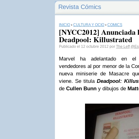
Revista Cómics
INICIO
›
CULTURA Y OCIO
›
CÓMICS
[NYCC2012] Anunciada l
Deadpool: Killustrated
Publicado el 12 octubre 2012 por
The Leff
@Esp
Marvel ha adelantado en el 
vendedores al por menor de la C
nueva miniserie de Masacre qu
viene. Se titula
Deadpool: Killus
de
Cullen Bunn
y dibujos de
Matt