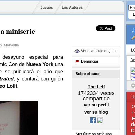
Juegos
Los Autores
a miniserie
_Marvelita
L
Ver el artículo original
desayuno especial para
De
Denunciar
omic Con de
Nueva York
una
e se publicará el año que
Sobre el autor
trated
, y contará con guión
eo Lolli
.
The Leff
1742334
veces
T
compartido
ver su perfil
O
ver su blog
Ka
F
d
C
Sus últimos artículos