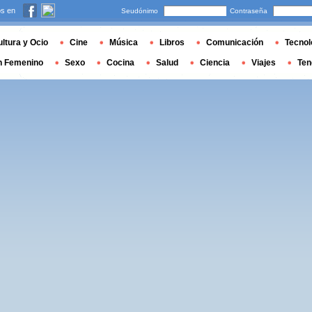
s en
Seudónimo
Contraseña
ltura y Ocio
Cine
Música
Libros
Comunicación
Tecnol
n Femenino
Sexo
Cocina
Salud
Ciencia
Viajes
Ten