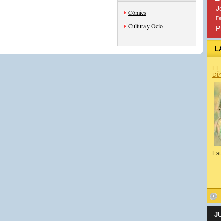
J
Cómics
Fe
Cultura y Ocio
P
L
EL
DÍ
Est
J