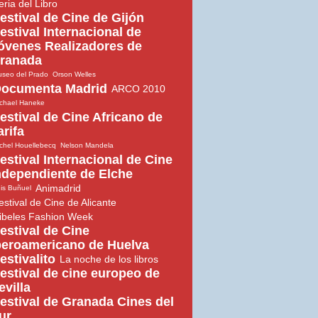
eria del Libro
estival de Cine de Gijón
estival Internacional de
óvenes Realizadores de
ranada
seo del Prado
Orson Welles
ocumenta Madrid
ARCO 2010
chael Haneke
estival de Cine Africano de
arifa
chel Houellebecq
Nelson Mandela
estival Internacional de Cine
ndependiente de Elche
Animadrid
is Buñuel
estival de Cine de Alicante
ibeles Fashion Week
estival de Cine
beroamericano de Huelva
estivalito
La noche de los libros
estival de cine europeo de
evilla
estival de Granada Cines del
ur