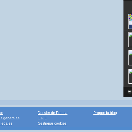
ón
Dossier de Prensa
Propón tu blog
s generales
F.A.Q.
legales
Gestionar cookies