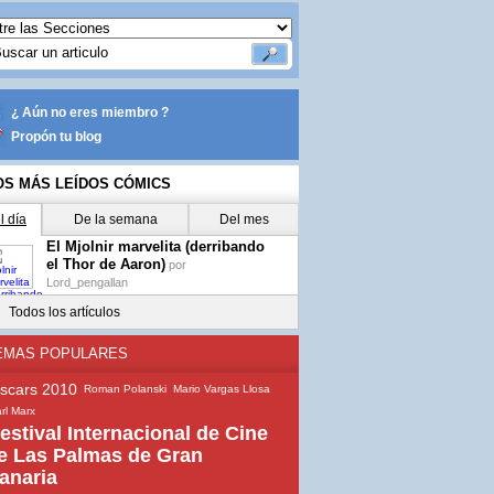
¿ Aún no eres miembro ?
Propón tu blog
OS MÁS LEÍDOS CÓMICS
l día
De la semana
Del mes
El Mjolnir marvelita (derribando
el Thor de Aaron)
por
Lord_pengallan
Todos los artículos
EMAS POPULARES
scars 2010
Roman Polanski
Mario Vargas Llosa
rl Marx
estival Internacional de Cine
e Las Palmas de Gran
anaria