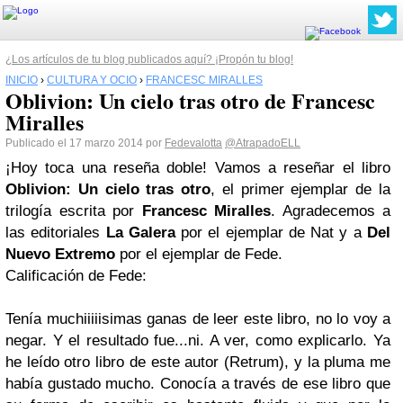
¿Los artículos de tu blog publicados aquí? ¡Propón tu blog!
INICIO
›
CULTURA Y OCIO
›
FRANCESC MIRALLES
Oblivion: Un cielo tras otro de Francesc
Miralles
Publicado el 17 marzo 2014 por
Fedevalotta
@AtrapadoELL
¡Hoy toca una reseña doble! Vamos a reseñar el libro
Oblivion: Un cielo tras otro
, el primer ejemplar de la
trilogía escrita por
Francesc Miralles
. Agradecemos a
las editoriales
La Galera
por el ejemplar de Nat y a
Del
Nuevo Extremo
por el ejemplar de Fede.
Calificación de Fede:
Tenía muchiiiiisimas ganas de leer este libro, no lo voy a
negar. Y el resultado fue...ni. A ver, como explicarlo. Ya
he leído otro libro de este autor (Retrum), y la pluma me
había gustado mucho. Conocía a través de ese libro que