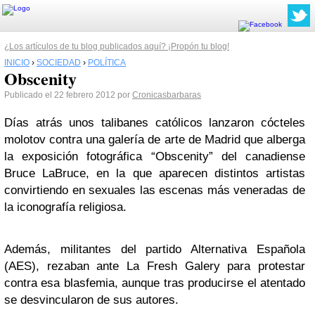
¿Los artículos de tu blog publicados aquí? ¡Propón tu blog!
INICIO
›
SOCIEDAD
›
POLÍTICA
Obscenity
Publicado el 22 febrero 2012 por
Cronicasbarbaras
Días atrás unos talibanes católicos lanzaron cócteles
molotov contra una galería de arte de Madrid que alberga
la exposición fotográfica “Obscenity” del canadiense
Bruce LaBruce, en la que aparecen distintos artistas
convirtiendo en sexuales las escenas más veneradas de
la iconografía religiosa.
Además, militantes del partido Alternativa Española
(AES), rezaban ante La Fresh Galery para protestar
contra esa blasfemia, aunque tras producirse el atentado
se desvincularon de sus autores.